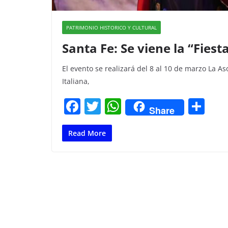
PATRIMONIO HISTORICO Y CULTURAL
Santa Fe: Se viene la “Fiest
El evento se realizará del 8 al 10 de marzo La As
Italiana,
F
T
W
C
Share
a
w
h
o
c
itt
at
m
Read More
e
er
s
p
b
A
ar
o
p
tir
o
p
k