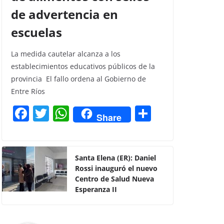
de advertencia en
escuelas
La medida cautelar alcanza a los
establecimientos educativos públicos de la
provincia El fallo ordena al Gobierno de
Entre Ríos
F
T
W
C
Share
a
w
h
o
c
itt
at
m
e
er
s
p
Santa Elena (ER): Daniel
Rossi inauguró el nuevo
b
A
ar
Centro de Salud Nueva
o
p
tir
Esperanza II
o
p