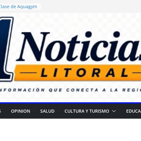
 Clase de Aquagym
uelazo Termal”
ticia ordenó
 de alimentos con
ncia en escuelas
 Daniel Rossi
o Centro de Salud
II
 campaña para
 cataratas
): Gran
l Día de las
S
OPINION
SALUD
CULTURA Y TURISMO
EDUCA