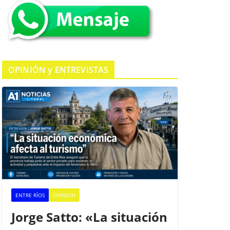
k
OPINIÓN y ENTREVISTAS
ENTRE RÍOS
OPINION
Jorge Satto: «La situación