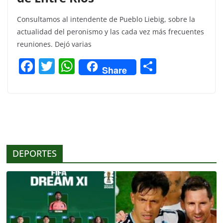
Consultamos al intendente de Pueblo Liebig, sobre la
actualidad del peronismo y las cada vez más frecuentes
reuniones. Dejó varias
F
T
W
C
Share
a
w
h
o
c
itt
at
m
e
er
s
p
b
A
ar
o
p
tir
DEPORTES
o
p
k