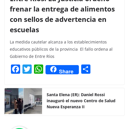
frenar la entrega de alimentos
con sellos de advertencia en
escuelas
La medida cautelar alcanza a los establecimientos
educativos públicos de la provincia El fallo ordena al
Gobierno de Entre Ríos
F
T
W
C
Share
a
w
h
o
c
itt
at
m
e
er
s
p
Santa Elena (ER): Daniel Rossi
inauguró el nuevo Centro de Salud
b
A
ar
Nueva Esperanza II
o
p
tir
o
p