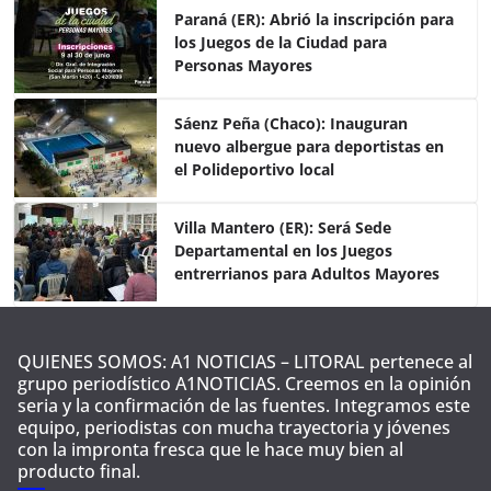
e
er
s
p
Paraná (ER): Abrió la inscripción para
los Juegos de la Ciudad para
b
A
ar
Personas Mayores
o
p
tir
o
p
Sáenz Peña (Chaco): Inauguran
nuevo albergue para deportistas en
k
el Polideportivo local
Villa Mantero (ER): Será Sede
Departamental en los Juegos
entrerrianos para Adultos Mayores
QUIENES SOMOS: A1 NOTICIAS – LITORAL pertenece al
grupo periodístico A1NOTICIAS. Creemos en la opinión
seria y la confirmación de las fuentes. Integramos este
equipo, periodistas con mucha trayectoria y jóvenes
con la impronta fresca que le hace muy bien al
producto final.