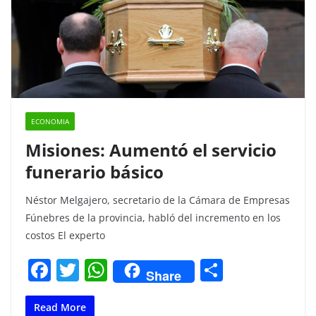
ECONOMIA
Misiones: Aumentó el servicio
funerario básico
Néstor Melgajero, secretario de la Cámara de Empresas
Fúnebres de la provincia, habló del incremento en los
costos El experto
F
T
W
C
Share
a
w
h
o
c
itt
at
m
Read More