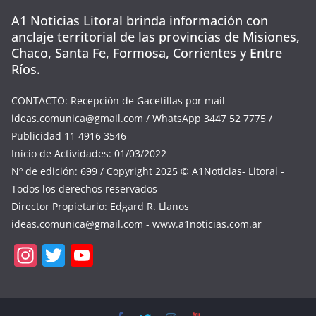
A1 Noticias Litoral brinda información con
anclaje territorial de las provincias de Misiones,
Chaco, Santa Fe, Formosa, Corrientes y Entre
Ríos.
CONTACTO: Recepción de Gacetillas por mail
ideas.comunica@gmail.com
/ WhatsApp 3447 52 7775 /
Publicidad 11 4916 3546
Inicio de Actividades: 01/03/2022
Nº de edición: 699 / Copyright 2025 © A1Noticias- Litoral -
Todos los derechos reservados
Director Propietario: Edgard R. Llanos
ideas.comunica@gmail.com
- www.a1noticias.com.ar
In
T
Y
st
w
o
a
itt
u