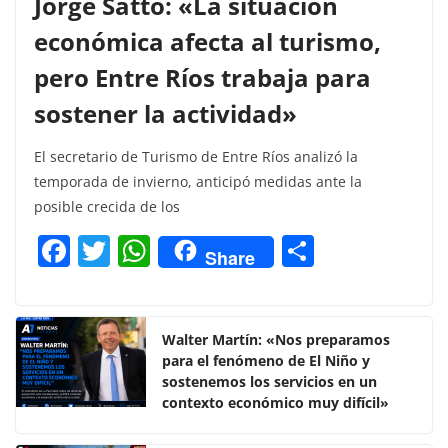
Jorge Satto: «La situación
económica afecta al turismo,
pero Entre Ríos trabaja para
sostener la actividad»
El secretario de Turismo de Entre Ríos analizó la
temporada de invierno, anticipó medidas ante la
posible crecida de los
F
T
W
C
Share
a
w
h
o
c
itt
at
m
e
er
s
p
Walter Martín: «Nos preparamos
para el fenómeno de El Niño y
b
A
ar
sostenemos los servicios en un
o
p
tir
contexto económico muy difícil»
o
p