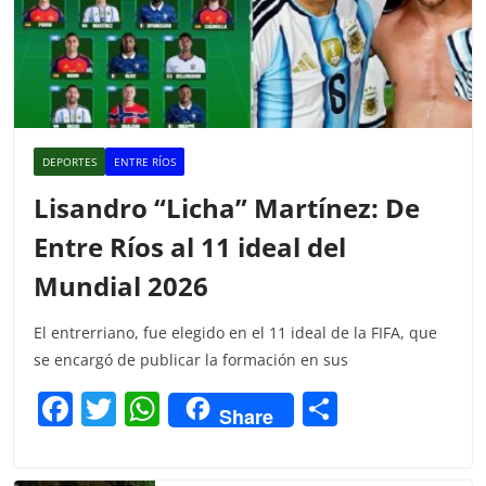
DEPORTES
ENTRE RÍOS
Lisandro “Licha” Martínez: De
Entre Ríos al 11 ideal del
Mundial 2026
El entrerriano, fue elegido en el 11 ideal de la FIFA, que
se encargó de publicar la formación en sus
F
T
W
C
Share
a
w
h
o
c
itt
at
m