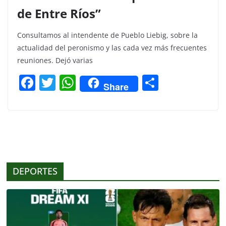
de Entre Ríos”
Consultamos al intendente de Pueblo Liebig, sobre la
actualidad del peronismo y las cada vez más frecuentes
reuniones. Dejó varias
F
T
W
C
Share
a
w
h
o
c
itt
at
m
e
er
s
p
b
A
ar
o
p
tir
DEPORTES
o
p
k