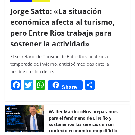
Jorge Satto: «La situación
económica afecta al turismo,
pero Entre Ríos trabaja para
sostener la actividad»
El secretario de Turismo de Entre Ríos analizó la
temporada de invierno, anticipó medidas ante la
posible crecida de los
F
T
W
C
Share
a
w
h
o
c
itt
at
m
e
er
s
p
Walter Martín: «Nos preparamos
para el fenómeno de El Niño y
b
A
ar
sostenemos los servicios en un
o
p
tir
contexto económico muy difícil»