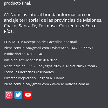
producto final.
A1 Noticias Litoral brinda información con
anclaje territorial de las provincias de Misiones,
Chaco, Santa Fe, Formosa, Corrientes y Entre
Ríos.
CONTACTO: Recepción de Gacetillas por mail
ideas.comunica@gmail.com
/ WhatsApp 3447 52 7775 /
Publicidad 11 4916 3546
Inicio de Actividades: 01/03/2022
Nº de edición: 699 / Copyright 2025 © A1Noticias- Litoral -
Todos los derechos reservados
Director Propietario: Edgard R. Llanos
ideas.comunica@gmail.com
- www.a1noticias.com.ar
In
T
Y
st
w
o