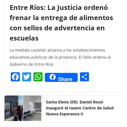
Entre Ríos: La Justicia ordenó
frenar la entrega de alimentos
con sellos de advertencia en
escuelas
La medida cautelar alcanza a los establecimientos
educativos públicos de la provincia El fallo ordena al
Gobierno de Entre Ríos
F
T
W
C
Share
a
w
h
o
c
itt
at
m
e
er
s
p
Santa Elena (ER): Daniel Rossi
inauguró el nuevo Centro de Salud
b
A
ar
Nueva Esperanza II
o
p
tir