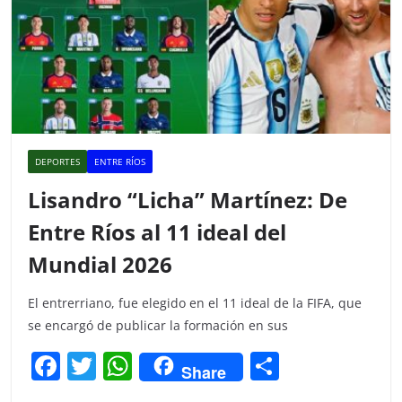
DEPORTES
ENTRE RÍOS
Lisandro “Licha” Martínez: De
Entre Ríos al 11 ideal del
Mundial 2026
El entrerriano, fue elegido en el 11 ideal de la FIFA, que
se encargó de publicar la formación en sus
F
T
W
C
Share
a
w
h
o