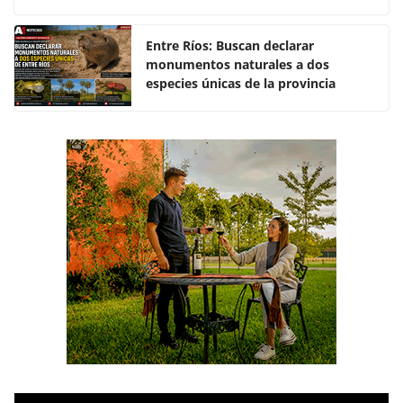
o
p
k
Entre Ríos: Buscan declarar
monumentos naturales a dos
especies únicas de la provincia