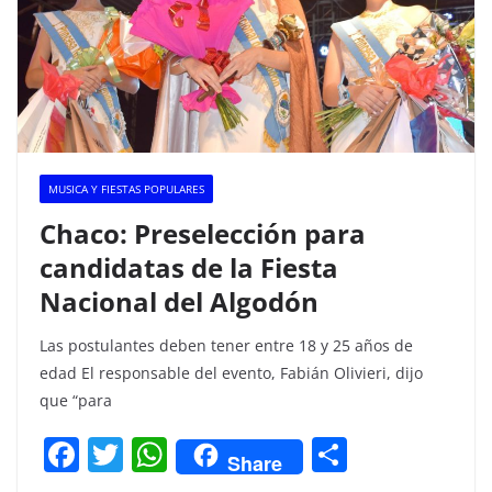
MUSICA Y FIESTAS POPULARES
Chaco: Preselección para
candidatas de la Fiesta
Nacional del Algodón
Las postulantes deben tener entre 18 y 25 años de
edad El responsable del evento, Fabián Olivieri, dijo
que “para
F
T
W
C
Share
a
w
h
o