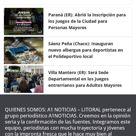
c
itt
at
m
e
er
s
p
Paraná (ER): Abrió la inscripción para
los Juegos de la Ciudad para
b
A
ar
Personas Mayores
o
p
tir
o
p
Sáenz Peña (Chaco): Inauguran
nuevo albergue para deportistas en
k
el Polideportivo local
Villa Mantero (ER): Será Sede
Departamental en los Juegos
entrerrianos para Adultos Mayores
QUIENES SOMOS: A1 NOTICIAS – LITORAL pertenece al
grupo periodístico A1NOTICIAS. Creemos en la opinión
seria y la confirmación de las fuentes. Integramos este
equipo, periodistas con mucha trayectoria y jóvenes
con la impronta fresca que le hace muy bien al