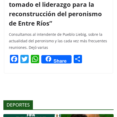
tomado el liderazgo para la
reconstrucción del peronismo
de Entre Ríos”
Consultamos al intendente de Pueblo Liebig, sobre la
actualidad del peronismo y las cada vez más frecuentes
reuniones. Dejó varias
F
T
W
C
Share
a
w
h
o
c
itt
at
m
e
er
s
p
b
A
ar
o
p
tir
DEPORTES
o
p