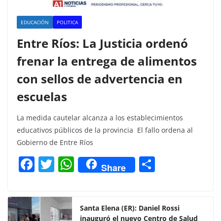
EDUCACIÓN
POLITICA
Entre Ríos: La Justicia ordenó
frenar la entrega de alimentos
con sellos de advertencia en
escuelas
La medida cautelar alcanza a los establecimientos
educativos públicos de la provincia El fallo ordena al
Gobierno de Entre Ríos
F
T
W
C
Share
a
w
h
o
c
itt
at
m
e
er
s
p
Santa Elena (ER): Daniel Rossi
inauguró el nuevo Centro de Salud