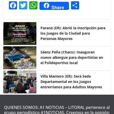
F
T
W
C
Share
a
w
h
o
c
itt
at
m
e
er
s
p
Paraná (ER): Abrió la inscripción para
los Juegos de la Ciudad para
b
A
ar
Personas Mayores
o
p
tir
o
p
Sáenz Peña (Chaco): Inauguran
nuevo albergue para deportistas en
k
el Polideportivo local
Villa Mantero (ER): Será Sede
Departamental en los Juegos
entrerrianos para Adultos Mayores
QUIENES SOMOS: A1 NOTICIAS – LITORAL pertenece al
grupo periodístico A1NOTICIAS. Creemos en la opinión