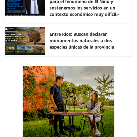
para el fenómeno de El Niño y
b
A
ar
sostenemos los servicios en un
o
p
tir
contexto económico muy difícil»
o
p
k
Entre Ríos: Buscan declarar
monumentos naturales a dos
especies únicas de la provincia