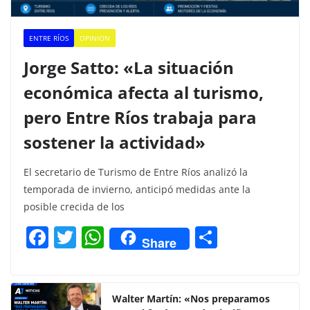
ENTRE RÍOS
OPINION
Jorge Satto: «La situación
económica afecta al turismo,
pero Entre Ríos trabaja para
sostener la actividad»
El secretario de Turismo de Entre Ríos analizó la
temporada de invierno, anticipó medidas ante la
posible crecida de los
F
T
W
C
Share
a
w
h
o
c
itt
at
m
e
er
s
p
Walter Martín: «Nos preparamos