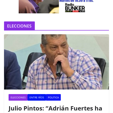
e
o
ELECCIONES
ELECCIONES
ENTRE RÍOS
POLITICA
Julio Pintos: “Adrián Fuertes ha