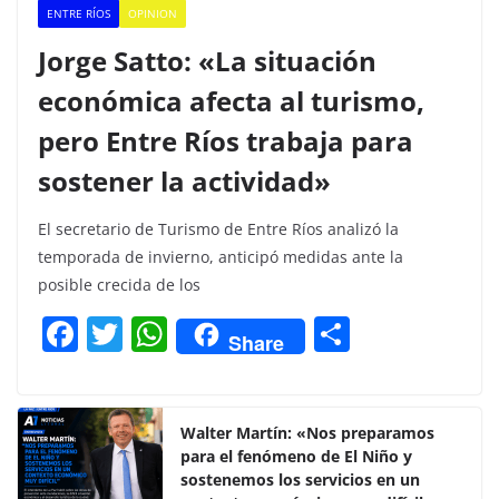
ENTRE RÍOS
OPINION
Jorge Satto: «La situación
económica afecta al turismo,
pero Entre Ríos trabaja para
sostener la actividad»
El secretario de Turismo de Entre Ríos analizó la
temporada de invierno, anticipó medidas ante la
posible crecida de los
F
T
W
C
Share
a
w
h
o
c
itt
at
m
e
er
s
p
Walter Martín: «Nos preparamos
para el fenómeno de El Niño y
b
A
ar
sostenemos los servicios en un