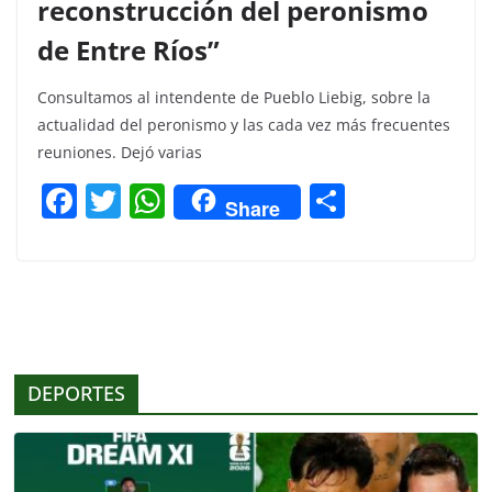
reconstrucción del peronismo
de Entre Ríos”
Consultamos al intendente de Pueblo Liebig, sobre la
actualidad del peronismo y las cada vez más frecuentes
reuniones. Dejó varias
F
T
W
C
Share
a
w
h
o
c
itt
at
m
e
er
s
p
b
A
ar
o
p
tir
DEPORTES
o
p
k