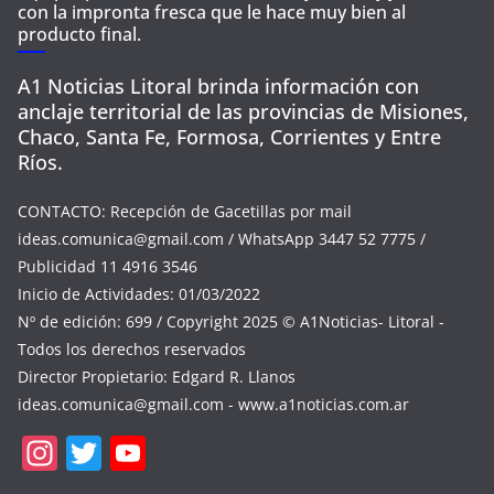
con la impronta fresca que le hace muy bien al
producto final.
A1 Noticias Litoral brinda información con
anclaje territorial de las provincias de Misiones,
Chaco, Santa Fe, Formosa, Corrientes y Entre
Ríos.
CONTACTO: Recepción de Gacetillas por mail
ideas.comunica@gmail.com
/ WhatsApp 3447 52 7775 /
Publicidad 11 4916 3546
Inicio de Actividades: 01/03/2022
Nº de edición: 699 / Copyright 2025 © A1Noticias- Litoral -
Todos los derechos reservados
Director Propietario: Edgard R. Llanos
ideas.comunica@gmail.com
- www.a1noticias.com.ar
In
T
Y
st
w
o