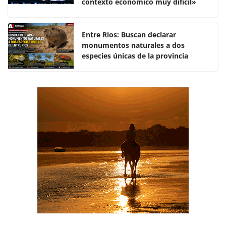
o
p
tir
contexto económico muy difícil»
o
p
k
Entre Ríos: Buscan declarar
monumentos naturales a dos
especies únicas de la provincia