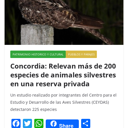
PATRIMONIO HISTORICO Y CULTURAL
PUEBLOS Y PARAJES
Concordia: Relevan más de 200
especies de animales silvestres
en una reserva privada
Un estudio realizado por integrantes del Centro para el
Estudio y Desarrollo de las Aves Silvestres (CEYDAS)
detectaron 225 especies
F
T
W
C
Share