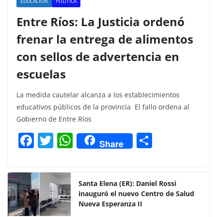
EDUCACIÓN
POLITICA
Entre Ríos: La Justicia ordenó
frenar la entrega de alimentos
con sellos de advertencia en
escuelas
La medida cautelar alcanza a los establecimientos
educativos públicos de la provincia El fallo ordena al
Gobierno de Entre Ríos
F
T
W
C
Share
a
w
h
o
c
itt
at
m
e
er
s
p
Santa Elena (ER): Daniel Rossi
inauguró el nuevo Centro de Salud
b
A
ar
Nueva Esperanza II