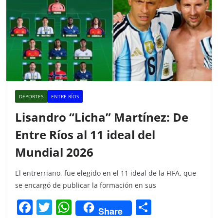
DEPORTES
ENTRE RÍOS
Lisandro “Licha” Martínez: De
Entre Ríos al 11 ideal del
Mundial 2026
El entrerriano, fue elegido en el 11 ideal de la FIFA, que
se encargó de publicar la formación en sus
F
T
W
C
Share