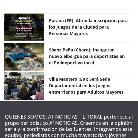
a
w
h
o
c
itt
at
m
e
er
s
p
Paraná (ER): Abrió la inscripción para
los Juegos de la Ciudad para
b
A
ar
Personas Mayores
o
p
tir
o
p
Sáenz Peña (Chaco): Inauguran
nuevo albergue para deportistas en
k
el Polideportivo local
Villa Mantero (ER): Será Sede
Departamental en los Juegos
entrerrianos para Adultos Mayores
QUIENES SOMOS: A1 NOTICIAS – LITORAL pertenece al
grupo periodístico A1NOTICIAS. Creemos en la opinión
seria y la confirmación de las fuentes. Integramos este
equipo, periodistas con mucha trayectoria y jóvenes