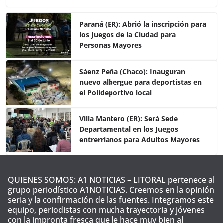
c
itt
at
m
e
er
s
p
Paraná (ER): Abrió la inscripción para
los Juegos de la Ciudad para
b
A
ar
Personas Mayores
o
p
tir
o
p
Sáenz Peña (Chaco): Inauguran
nuevo albergue para deportistas en
k
el Polideportivo local
Villa Mantero (ER): Será Sede
Departamental en los Juegos
entrerrianos para Adultos Mayores
QUIENES SOMOS: A1 NOTICIAS – LITORAL pertenece al
grupo periodístico A1NOTICIAS. Creemos en la opinión
seria y la confirmación de las fuentes. Integramos este
equipo, periodistas con mucha trayectoria y jóvenes
con la impronta fresca que le hace muy bien al