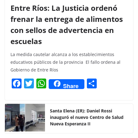
Entre Ríos: La Justicia ordenó
frenar la entrega de alimentos
con sellos de advertencia en
escuelas
La medida cautelar alcanza a los establecimientos
educativos públicos de la provincia El fallo ordena al
Gobierno de Entre Ríos
F
T
W
C
Share
a
w
h
o
c
itt
at
m
e
er
s
p
Santa Elena (ER): Daniel Rossi
inauguró el nuevo Centro de Salud
b
A
ar
Nueva Esperanza II
o
p
tir