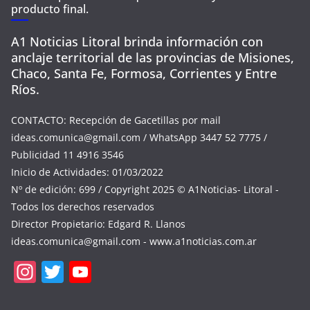
producto final.
A1 Noticias Litoral brinda información con
anclaje territorial de las provincias de Misiones,
Chaco, Santa Fe, Formosa, Corrientes y Entre
Ríos.
CONTACTO: Recepción de Gacetillas por mail
ideas.comunica@gmail.com
/ WhatsApp 3447 52 7775 /
Publicidad 11 4916 3546
Inicio de Actividades: 01/03/2022
Nº de edición: 699 / Copyright 2025 © A1Noticias- Litoral -
Todos los derechos reservados
Director Propietario: Edgard R. Llanos
ideas.comunica@gmail.com
- www.a1noticias.com.ar
In
T
Y
st
w
o