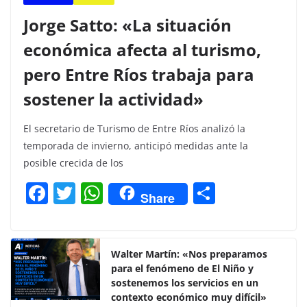
Jorge Satto: «La situación
económica afecta al turismo,
pero Entre Ríos trabaja para
sostener la actividad»
El secretario de Turismo de Entre Ríos analizó la
temporada de invierno, anticipó medidas ante la
posible crecida de los
F
T
W
C
Share
a
w
h
o
c
itt
at
m
e
er
s
p
Walter Martín: «Nos preparamos
para el fenómeno de El Niño y
b
A
ar
sostenemos los servicios en un
o
p
tir
contexto económico muy difícil»