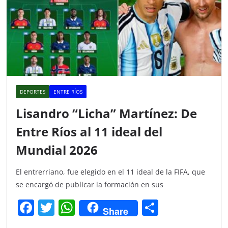
DEPORTES
ENTRE RÍOS
Lisandro “Licha” Martínez: De
Entre Ríos al 11 ideal del
Mundial 2026
El entrerriano, fue elegido en el 11 ideal de la FIFA, que
se encargó de publicar la formación en sus
F
T
W
C
Share
a
w
h
o