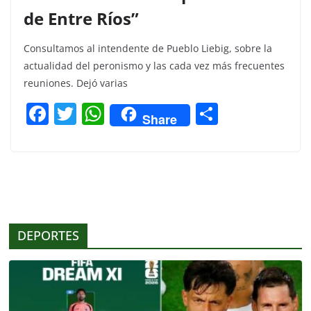
de Entre Ríos”
Consultamos al intendente de Pueblo Liebig, sobre la
actualidad del peronismo y las cada vez más frecuentes
reuniones. Dejó varias
F
T
W
C
Share
a
w
h
o
c
itt
at
m
e
er
s
p
b
A
ar
o
p
tir
DEPORTES
o
p
k