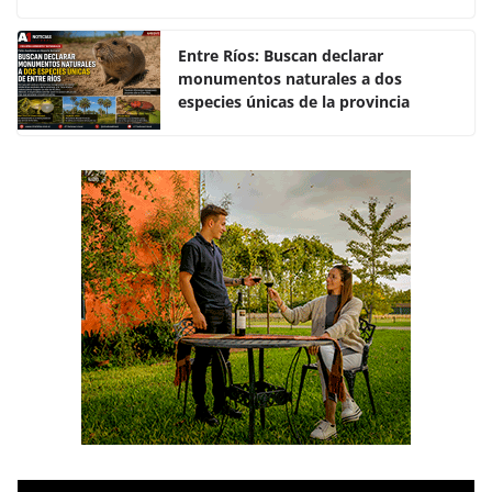
o
p
k
Entre Ríos: Buscan declarar
monumentos naturales a dos
especies únicas de la provincia