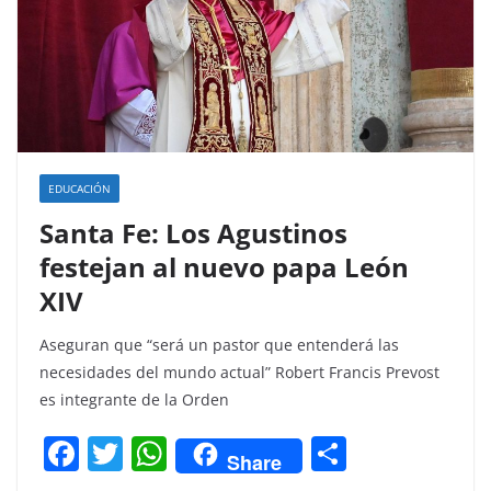
EDUCACIÓN
Santa Fe: Los Agustinos
festejan al nuevo papa León
XIV
Aseguran que “será un pastor que entenderá las
necesidades del mundo actual” Robert Francis Prevost
es integrante de la Orden
F
T
W
C
Share
a
w
h
o