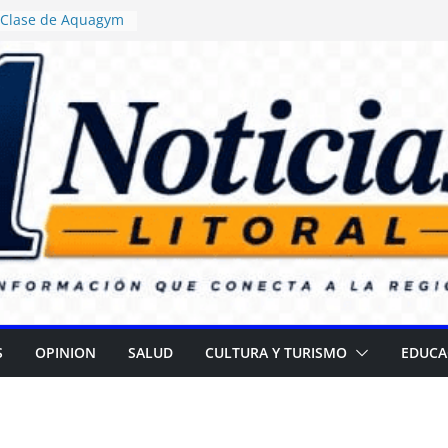
: Clase de Aquagym
buelazo Termal”
sticia ordenó
a de alimentos con
encia en escuelas
: Daniel Rossi
vo Centro de Salud
 II
a campaña para
r cataratas
R): Gran
el Día de las
S
OPINION
SALUD
CULTURA Y TURISMO
EDUCA