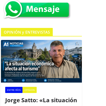
k
OPINIÓN y ENTREVISTAS
ENTRE RÍOS
OPINION
Jorge Satto: «La situación