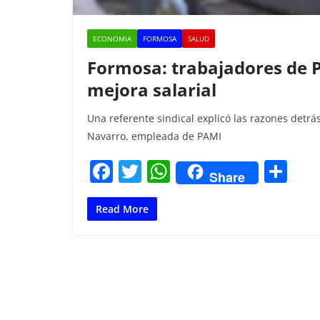
ECONOMIA
FORMOSA
SALUD
Formosa: trabajadores de 
mejora salarial
Una referente sindical explicó las razones detr
Navarro, empleada de PAMI
F
T
W
C
Share
a
w
h
o
c
itt
at
m
Read More
e
er
s
p
b
A
ar
o
p
tir
o
p