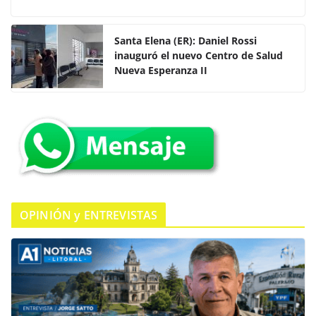
a
w
h
o
c
itt
at
m
e
er
s
p
Santa Elena (ER): Daniel Rossi
inauguró el nuevo Centro de Salud
b
A
ar
Nueva Esperanza II
o
p
tir
o
p
k
OPINIÓN y ENTREVISTAS