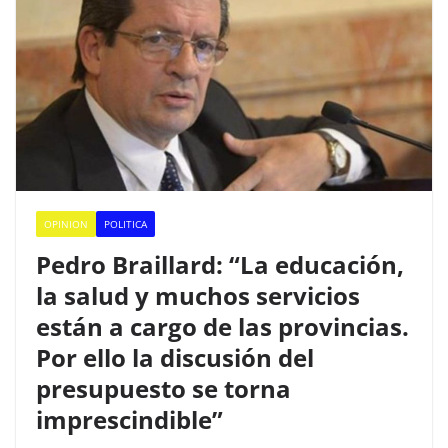
o
p
tir
o
p
k
OPINION
POLITICA
Pedro Braillard: “La educación,
la salud y muchos servicios
están a cargo de las provincias.
Por ello la discusión del
presupuesto se torna
imprescindible”