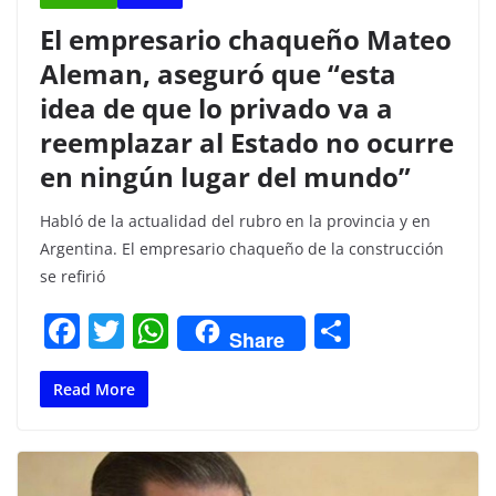
El empresario chaqueño Mateo
Aleman, aseguró que “esta
idea de que lo privado va a
reemplazar al Estado no ocurre
en ningún lugar del mundo”
Habló de la actualidad del rubro en la provincia y en
Argentina. El empresario chaqueño de la construcción
se refirió
F
T
W
C
Share
a
w
h
o
c
itt
at
m
Read More
e
er
s
p
b
A
ar