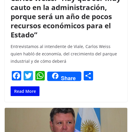
cauto en la administración,
porque será un año de pocos
recursos económicos para el
Estado”
Entrevistamos al intendente de Viale, Carlos Weiss
quien habló de economía, del crecimiento del parque
industrial y de cómo deberá
F
T
W
C
Share
a
w
h
o
c
itt
at
m
Read More
e
er
s
p
b
A
ar
o
p
tir