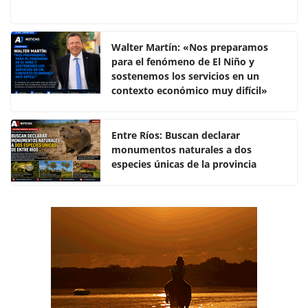
a
w
h
o
c
itt
at
m
e
er
s
p
Walter Martín: «Nos preparamos
para el fenómeno de El Niño y
b
A
ar
sostenemos los servicios en un
o
p
tir
contexto económico muy difícil»
o
p
k
Entre Ríos: Buscan declarar
monumentos naturales a dos
especies únicas de la provincia