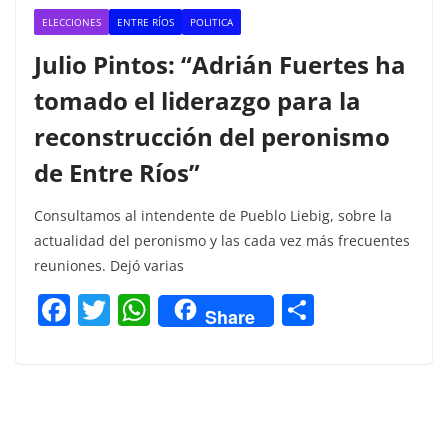
ELECCIONES
ENTRE RÍOS
POLITICA
Julio Pintos: “Adrián Fuertes ha
tomado el liderazgo para la
reconstrucción del peronismo
de Entre Ríos”
Consultamos al intendente de Pueblo Liebig, sobre la
actualidad del peronismo y las cada vez más frecuentes
reuniones. Dejó varias
F
T
W
C
Share
a
w
h
o
c
itt
at
m
e
er
s
p
b
A
ar