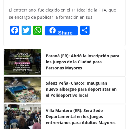
El entrerriano, fue elegido en el 11 ideal de la FIFA, que
se encargó de publicar la formación en sus
F
T
W
C
Share
a
w
h
o
c
itt
at
m
e
er
s
p
Paraná (ER): Abrió la inscripción para
los Juegos de la Ciudad para
b
A
ar
Personas Mayores
o
p
tir
o
p
Sáenz Peña (Chaco): Inauguran
nuevo albergue para deportistas en
k
el Polideportivo local
Villa Mantero (ER): Será Sede
Departamental en los Juegos
entrerrianos para Adultos Mayores