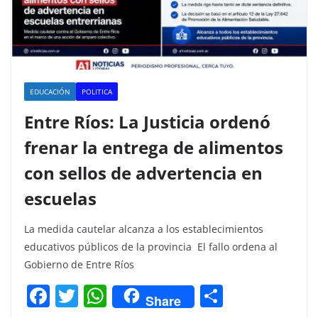
EDUCACIÓN
POLITICA
Entre Ríos: La Justicia ordenó
frenar la entrega de alimentos
con sellos de advertencia en
escuelas
La medida cautelar alcanza a los establecimientos
educativos públicos de la provincia El fallo ordena al
Gobierno de Entre Ríos
F
T
W
C
Share