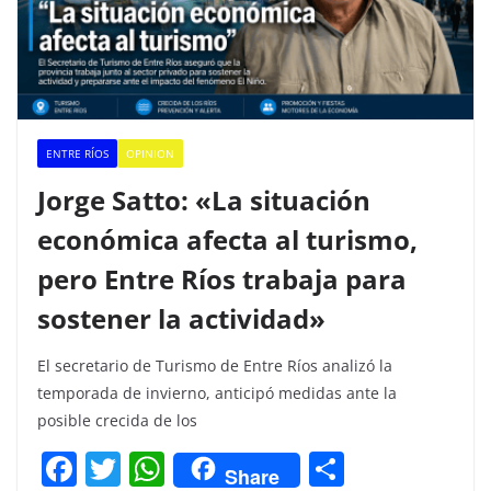
ENTRE RÍOS
OPINION
Jorge Satto: «La situación
económica afecta al turismo,
pero Entre Ríos trabaja para
sostener la actividad»
El secretario de Turismo de Entre Ríos analizó la
temporada de invierno, anticipó medidas ante la
posible crecida de los
F
T
W
C
Share