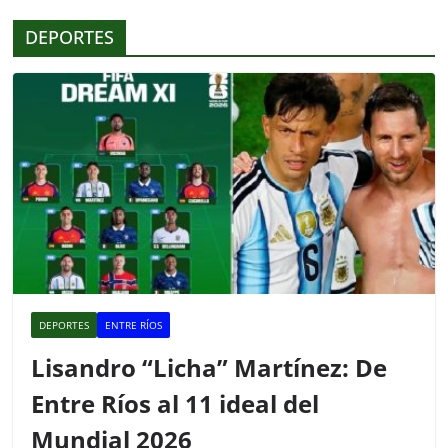
o
p
tir
DEPORTES
o
p
k
DEPORTES
ENTRE RÍOS
Lisandro “Licha” Martínez: De
Entre Ríos al 11 ideal del
Mundial 2026