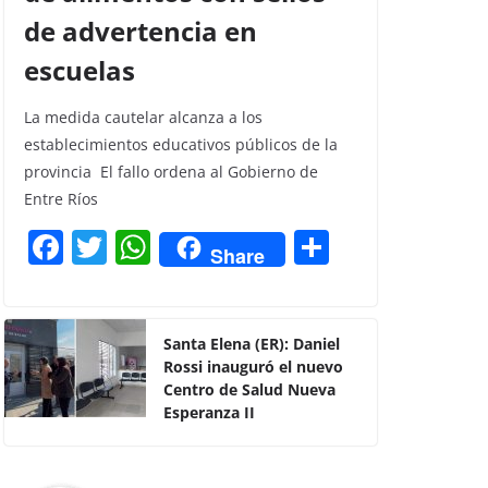
de advertencia en
escuelas
La medida cautelar alcanza a los
establecimientos educativos públicos de la
provincia El fallo ordena al Gobierno de
Entre Ríos
F
T
W
C
Share
a
w
h
o
c
itt
at
m
e
er
s
p
Santa Elena (ER): Daniel
Rossi inauguró el nuevo
b
A
ar
Centro de Salud Nueva
o
p
tir
Esperanza II
o
p