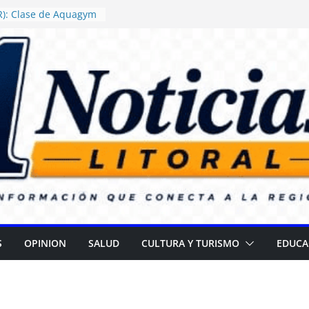
R): Clase de Aquagym
“Abuelazo Termal”
 Justicia ordenó
rega de alimentos con
ertencia en escuelas
R): Daniel Rossi
uevo Centro de Salud
za II
nza campaña para
rar cataratas
(ER): Gran
r el Día de las
S
OPINION
SALUD
CULTURA Y TURISMO
EDUCA