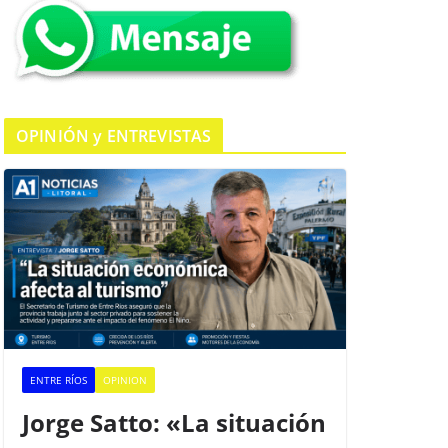
k
OPINIÓN y ENTREVISTAS
ENTRE RÍOS
OPINION
Jorge Satto: «La situación