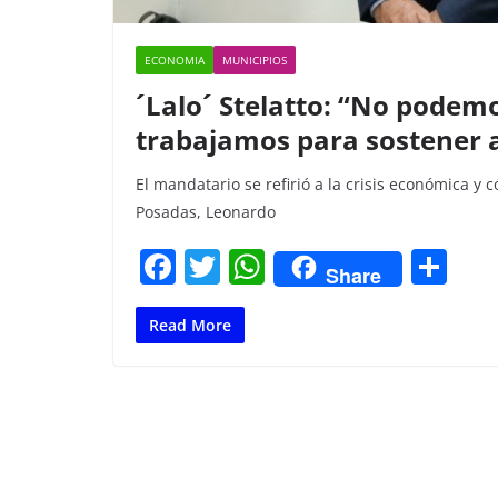
ECONOMIA
MUNICIPIOS
´Lalo´ Stelatto: “No podemo
trabajamos para sostener 
El mandatario se refirió a la crisis económica y
Posadas, Leonardo
F
T
W
C
Share
a
w
h
o
c
itt
at
m
Read More
e
er
s
p
b
A
ar
o
p
tir
o
p