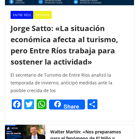
ENTRE RÍOS
OPINION
Jorge Satto: «La situación
económica afecta al turismo,
pero Entre Ríos trabaja para
sostener la actividad»
El secretario de Turismo de Entre Ríos analizó la
temporada de invierno, anticipó medidas ante la
posible crecida de los
F
T
W
C
Share
a
w
h
o
c
itt
at
m
e
er
s
p
Walter Martín: «Nos preparamos
para el fenómeno de El Niño y