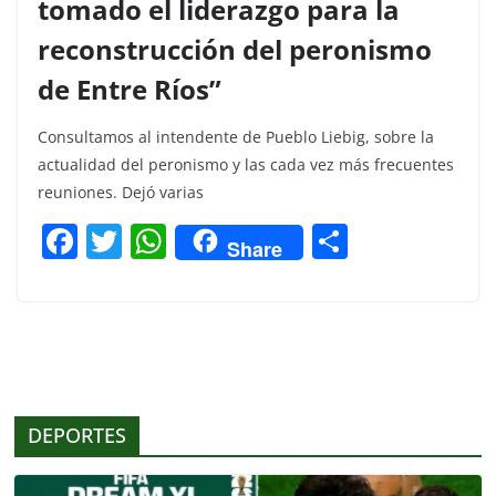
tomado el liderazgo para la
reconstrucción del peronismo
de Entre Ríos”
Consultamos al intendente de Pueblo Liebig, sobre la
actualidad del peronismo y las cada vez más frecuentes
reuniones. Dejó varias
F
T
W
C
Share
a
w
h
o
c
itt
at
m
e
er
s
p
b
A
ar
o
p
tir
DEPORTES
o
p
k