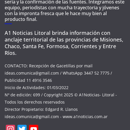
seria y la confirmación de las fuentes. Integramos este
equipo, periodistas con mucha trayectoria y jóvenes
con la impronta fresca que le hace muy bien al
producto final.
A1 Noticias Litoral brinda información con
anclaje territorial de las provincias de Misiones,
Chaco, Santa Fe, Formosa, Corrientes y Entre
Ríos.
CONTACTO: Recepción de Gacetillas por mail
ideas.comunica@gmail.com
/ WhatsApp 3447 52 7775 /
Publicidad 11 4916 3546
Inicio de Actividades: 01/03/2022
Nº de edición: 699 / Copyright 2025 © A1Noticias- Litoral -
Todos los derechos reservados
Director Propietario: Edgard R. Llanos
ideas.comunica@gmail.com
- www.a1noticias.com.ar
In
T
Y