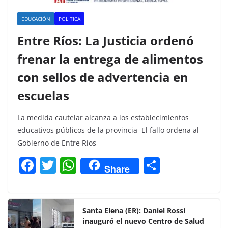
EDUCACIÓN
POLITICA
Entre Ríos: La Justicia ordenó
frenar la entrega de alimentos
con sellos de advertencia en
escuelas
La medida cautelar alcanza a los establecimientos
educativos públicos de la provincia El fallo ordena al
Gobierno de Entre Ríos
F
T
W
C
Share
a
w
h
o
c
itt
at
m
e
er
s
p
Santa Elena (ER): Daniel Rossi
inauguró el nuevo Centro de Salud