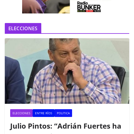
e
o
ELECCIONES
ELECCIONES
ENTRE RÍOS
POLITICA
Julio Pintos: “Adrián Fuertes ha