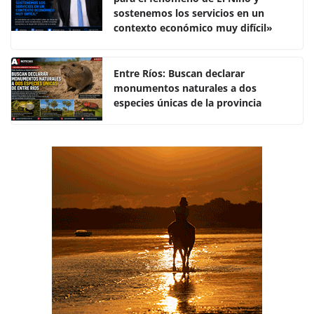
b
A
ar
sostenemos los servicios en un
o
p
tir
contexto económico muy difícil»
o
p
k
Entre Ríos: Buscan declarar
monumentos naturales a dos
especies únicas de la provincia