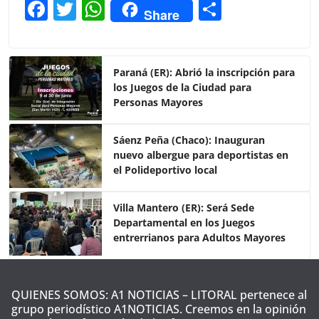
F
T
W
C
Share
a
w
h
o
c
itt
at
m
e
er
s
p
Paraná (ER): Abrió la inscripción para
los Juegos de la Ciudad para
b
A
ar
Personas Mayores
o
p
tir
o
p
Sáenz Peña (Chaco): Inauguran
nuevo albergue para deportistas en
k
el Polideportivo local
Villa Mantero (ER): Será Sede
Departamental en los Juegos
entrerrianos para Adultos Mayores
QUIENES SOMOS: A1 NOTICIAS – LITORAL pertenece al
grupo periodístico A1NOTICIAS. Creemos en la opinión