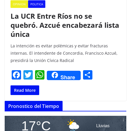
OPINION
POLITICA
La UCR Entre Ríos no se
quebró. Azcué encabezará lista
única
La intención es evitar polémicas y evitar fracturas
internas. El intendente de Concordia, Francisco Azcué,
presidirá la Unión Cívica Radical
F
T
W
C
Share
a
w
h
o
c
itt
at
m
Read More
e
er
s
p
Pronostico del Tiempo
b
A
ar
o
p
tir
17°C
Lluvias
o
p