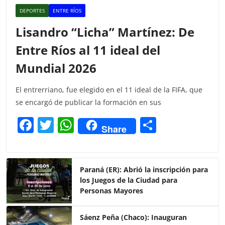
DEPORTES
ENTRE RÍOS
Lisandro “Licha” Martínez: De
Entre Ríos al 11 ideal del
Mundial 2026
El entrerriano, fue elegido en el 11 ideal de la FIFA, que
se encargó de publicar la formación en sus
F
T
W
C
Share
a
w
h
o
c
itt
at
m
e
er
s
p
Paraná (ER): Abrió la inscripción para
los Juegos de la Ciudad para
b
A
ar
Personas Mayores
o
p
tir
o
p
Sáenz Peña (Chaco): Inauguran