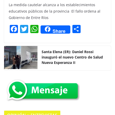
La medida cautelar alcanza a los establecimientos
educativos públicos de la provincia El fallo ordena al
Gobierno de Entre Ríos
F
T
W
C
Share
a
w
h
o
c
itt
at
m
e
er
s
p
Santa Elena (ER): Daniel Rossi
inauguró el nuevo Centro de Salud
b
A
ar
Nueva Esperanza II
o
p
tir
o
p
k