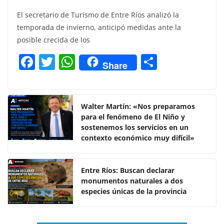
El secretario de Turismo de Entre Ríos analizó la
temporada de invierno, anticipó medidas ante la
posible crecida de los
F
T
W
C
Share
a
w
h
o
c
itt
at
m
e
er
s
p
Walter Martín: «Nos preparamos
para el fenómeno de El Niño y
b
A
ar
sostenemos los servicios en un
o
p
tir
contexto económico muy difícil»
o
p
k
Entre Ríos: Buscan declarar
monumentos naturales a dos
especies únicas de la provincia