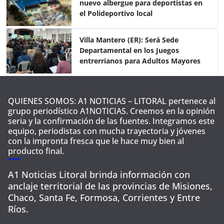
nuevo albergue para deportistas en
k
el Polideportivo local
Villa Mantero (ER): Será Sede
Departamental en los Juegos
entrerrianos para Adultos Mayores
QUIENES SOMOS: A1 NOTICIAS – LITORAL pertenece al
grupo periodístico A1NOTICIAS. Creemos en la opinión
seria y la confirmación de las fuentes. Integramos este
equipo, periodistas con mucha trayectoria y jóvenes
con la impronta fresca que le hace muy bien al
producto final.
A1 Noticias Litoral brinda información con
anclaje territorial de las provincias de Misiones,
Chaco, Santa Fe, Formosa, Corrientes y Entre
Ríos.