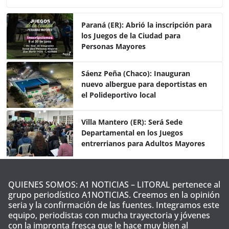
c
itt
at
m
e
er
s
p
Paraná (ER): Abrió la inscripción para
los Juegos de la Ciudad para
b
A
ar
Personas Mayores
o
p
tir
o
p
Sáenz Peña (Chaco): Inauguran
nuevo albergue para deportistas en
k
el Polideportivo local
Villa Mantero (ER): Será Sede
Departamental en los Juegos
entrerrianos para Adultos Mayores
QUIENES SOMOS: A1 NOTICIAS – LITORAL pertenece al
grupo periodístico A1NOTICIAS. Creemos en la opinión
seria y la confirmación de las fuentes. Integramos este
equipo, periodistas con mucha trayectoria y jóvenes
con la impronta fresca que le hace muy bien al