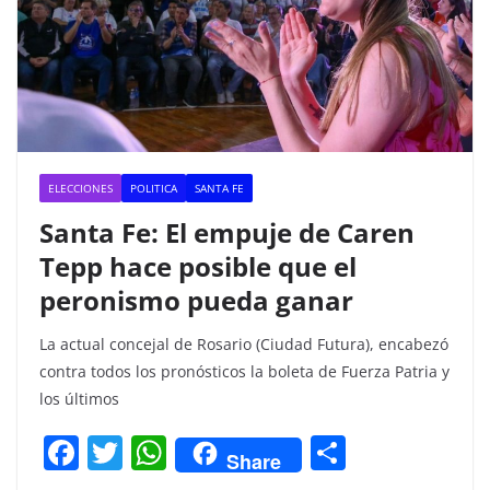
ELECCIONES
POLITICA
SANTA FE
Santa Fe: El empuje de Caren
Tepp hace posible que el
peronismo pueda ganar
La actual concejal de Rosario (Ciudad Futura), encabezó
contra todos los pronósticos la boleta de Fuerza Patria y
los últimos
F
T
W
C
Share
a
w
h
o