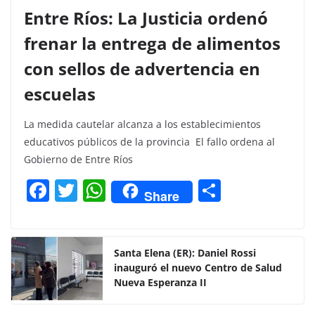
Entre Ríos: La Justicia ordenó
frenar la entrega de alimentos
con sellos de advertencia en
escuelas
La medida cautelar alcanza a los establecimientos
educativos públicos de la provincia El fallo ordena al
Gobierno de Entre Ríos
F
T
W
C
Share
a
w
h
o
c
itt
at
m
e
er
s
p
Santa Elena (ER): Daniel Rossi
inauguró el nuevo Centro de Salud
b
A
ar
Nueva Esperanza II
o
p
tir