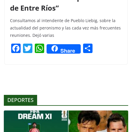
de Entre Ríos”
Consultamos al intendente de Pueblo Liebig, sobre la
actualidad del peronismo y las cada vez más frecuentes
reuniones. Dejó varias
F
T
W
C
Share
a
w
h
o
c
itt
at
m
e
er
s
p
b
A
ar
o
p
tir
DEPORTES
o
p
k