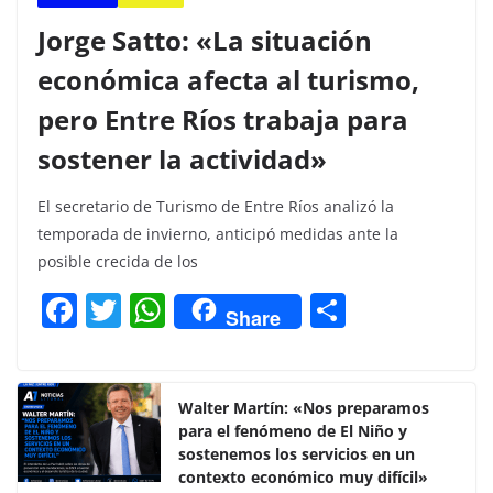
Jorge Satto: «La situación
económica afecta al turismo,
pero Entre Ríos trabaja para
sostener la actividad»
El secretario de Turismo de Entre Ríos analizó la
temporada de invierno, anticipó medidas ante la
posible crecida de los
F
T
W
C
Share
a
w
h
o
c
itt
at
m
e
er
s
p
Walter Martín: «Nos preparamos
para el fenómeno de El Niño y
b
A
ar
sostenemos los servicios en un
o
p
tir
contexto económico muy difícil»