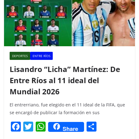
DEPORTES
ENTRE RÍOS
Lisandro “Licha” Martínez: De
Entre Ríos al 11 ideal del
Mundial 2026
El entrerriano, fue elegido en el 11 ideal de la FIFA, que
se encargó de publicar la formación en sus
F
T
W
C
Share
a
w
h
o