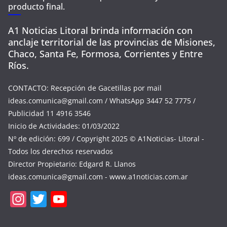
producto final.
A1 Noticias Litoral brinda información con
anclaje territorial de las provincias de Misiones,
Chaco, Santa Fe, Formosa, Corrientes y Entre
Ríos.
CONTACTO: Recepción de Gacetillas por mail
ideas.comunica@gmail.com
/ WhatsApp 3447 52 7775 /
Publicidad 11 4916 3546
Inicio de Actividades: 01/03/2022
Nº de edición: 699 / Copyright 2025 © A1Noticias- Litoral -
Todos los derechos reservados
Director Propietario: Edgard R. Llanos
ideas.comunica@gmail.com
- www.a1noticias.com.ar
In
T
Y
st
w
o