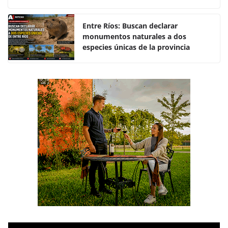
o
p
k
Entre Ríos: Buscan declarar
monumentos naturales a dos
especies únicas de la provincia