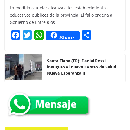
La medida cautelar alcanza a los establecimientos
educativos públicos de la provincia El fallo ordena al
Gobierno de Entre Ríos
F
T
W
C
Share
a
w
h
o
c
itt
at
m
e
er
s
p
Santa Elena (ER): Daniel Rossi
inauguró el nuevo Centro de Salud
b
A
ar
Nueva Esperanza II
o
p
tir
o
p
k