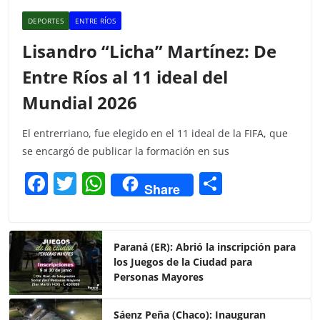
DEPORTES
ENTRE RÍOS
Lisandro “Licha” Martínez: De
Entre Ríos al 11 ideal del
Mundial 2026
El entrerriano, fue elegido en el 11 ideal de la FIFA, que
se encargó de publicar la formación en sus
F
T
W
C
Share
a
w
h
o
c
itt
at
m
e
er
s
p
Paraná (ER): Abrió la inscripción para
los Juegos de la Ciudad para
b
A
ar
Personas Mayores
o
p
tir
Sáenz Peña (Chaco): Inauguran