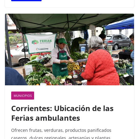
e
er
s
p
b
A
ar
o
p
tir
o
p
k
MUNICIPIOS
Corrientes: Ubicación de las
Ferias ambulantes
Ofrecen frutas, verduras, productos panificados
caseros, dulces regionales, artesanías y plantas