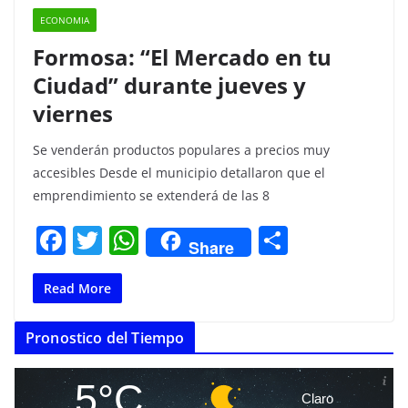
ECONOMIA
Formosa: “El Mercado en tu
Ciudad” durante jueves y
viernes
Se venderán productos populares a precios muy
accesibles Desde el municipio detallaron que el
emprendimiento se extenderá de las 8
F
T
W
C
Share
a
w
h
o
c
itt
at
m
Read More
e
er
s
p
Pronostico del Tiempo
b
A
ar
o
p
tir
5°C
Claro