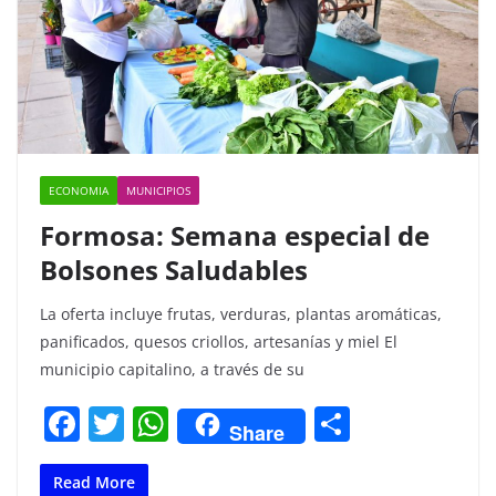
ECONOMIA
MUNICIPIOS
Formosa: Semana especial de
Bolsones Saludables
La oferta incluye frutas, verduras, plantas aromáticas,
panificados, quesos criollos, artesanías y miel El
municipio capitalino, a través de su
F
T
W
C
Share
a
w
h
o
c
itt
at
m
Read More