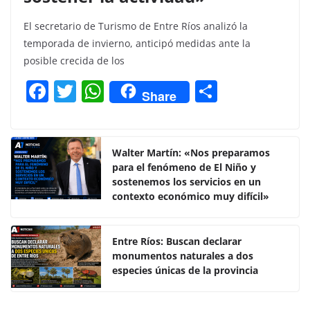
El secretario de Turismo de Entre Ríos analizó la
temporada de invierno, anticipó medidas ante la
posible crecida de los
F
T
W
C
Share
a
w
h
o
c
itt
at
m
e
er
s
p
Walter Martín: «Nos preparamos
para el fenómeno de El Niño y
b
A
ar
sostenemos los servicios en un
o
p
tir
contexto económico muy difícil»
o
p
k
Entre Ríos: Buscan declarar
monumentos naturales a dos
especies únicas de la provincia