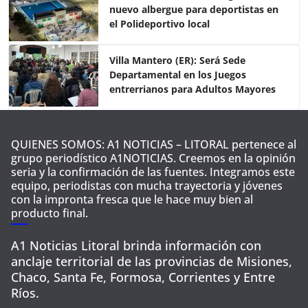
o
p
nuevo albergue para deportistas en
k
el Polideportivo local
Villa Mantero (ER): Será Sede
Departamental en los Juegos
entrerrianos para Adultos Mayores
QUIENES SOMOS: A1 NOTICIAS – LITORAL pertenece al
grupo periodístico A1NOTICIAS. Creemos en la opinión
seria y la confirmación de las fuentes. Integramos este
equipo, periodistas con mucha trayectoria y jóvenes
con la impronta fresca que le hace muy bien al
producto final.
A1 Noticias Litoral brinda información con
anclaje territorial de las provincias de Misiones,
Chaco, Santa Fe, Formosa, Corrientes y Entre
Ríos.