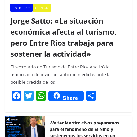
ENTRE RÍOS
OPINION
Jorge Satto: «La situación
económica afecta al turismo,
pero Entre Ríos trabaja para
sostener la actividad»
El secretario de Turismo de Entre Ríos analizó la
temporada de invierno, anticipó medidas ante la
posible crecida de los
F
T
W
C
Share
a
w
h
o
c
itt
at
m
e
er
s
p
Walter Martín: «Nos preparamos
para el fenómeno de El Niño y
b
A
ar
sostenemos los servicios en un