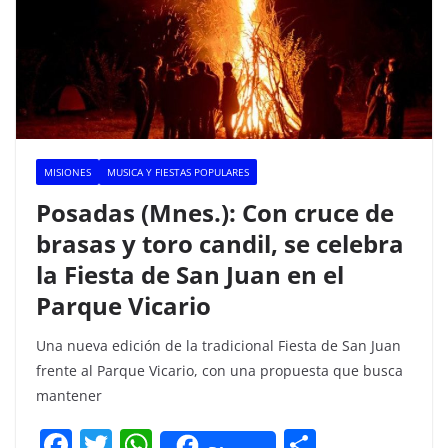
MISIONES
MUSICA Y FIESTAS POPULARES
Posadas (Mnes.): Con cruce de
brasas y toro candil, se celebra
la Fiesta de San Juan en el
Parque Vicario
Una nueva edición de la tradicional Fiesta de San Juan
frente al Parque Vicario, con una propuesta que busca
mantener
F
T
W
C