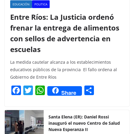
EDUCACIÓN
POLITICA
Entre Ríos: La Justicia ordenó
frenar la entrega de alimentos
con sellos de advertencia en
escuelas
La medida cautelar alcanza a los establecimientos
educativos públicos de la provincia El fallo ordena al
Gobierno de Entre Ríos
F
T
W
C
Share
a
w
h
o
c
itt
at
m
e
er
s
p
Santa Elena (ER): Daniel Rossi
inauguró el nuevo Centro de Salud
b
A
ar
Nueva Esperanza II