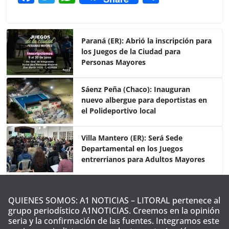
a
w
h
o
c
itt
at
m
e
er
s
p
Paraná (ER): Abrió la inscripción para
los Juegos de la Ciudad para
b
A
ar
Personas Mayores
o
p
tir
o
p
Sáenz Peña (Chaco): Inauguran
nuevo albergue para deportistas en
k
el Polideportivo local
Villa Mantero (ER): Será Sede
Departamental en los Juegos
entrerrianos para Adultos Mayores
QUIENES SOMOS: A1 NOTICIAS – LITORAL pertenece al
grupo periodístico A1NOTICIAS. Creemos en la opinión
seria y la confirmación de las fuentes. Integramos este