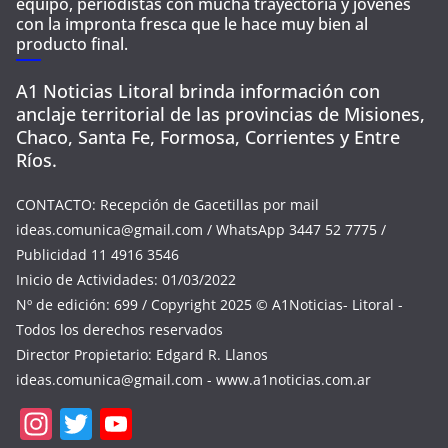
equipo, periodistas con mucha trayectoria y jóvenes
con la impronta fresca que le hace muy bien al
producto final.
A1 Noticias Litoral brinda información con
anclaje territorial de las provincias de Misiones,
Chaco, Santa Fe, Formosa, Corrientes y Entre
Ríos.
CONTACTO: Recepción de Gacetillas por mail
ideas.comunica@gmail.com
/ WhatsApp 3447 52 7775 /
Publicidad 11 4916 3546
Inicio de Actividades: 01/03/2022
Nº de edición: 699 / Copyright 2025 © A1Noticias- Litoral -
Todos los derechos reservados
Director Propietario: Edgard R. Llanos
ideas.comunica@gmail.com
- www.a1noticias.com.ar
In
T
Y