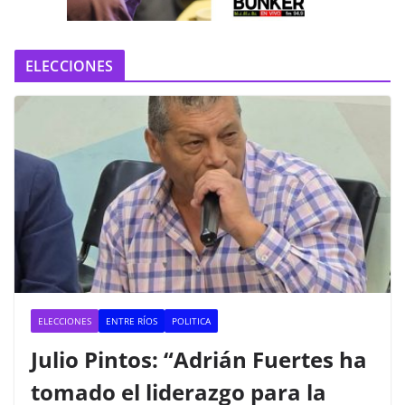
o
ELECCIONES
ELECCIONES
ENTRE RÍOS
POLITICA
Julio Pintos: “Adrián Fuertes ha
tomado el liderazgo para la