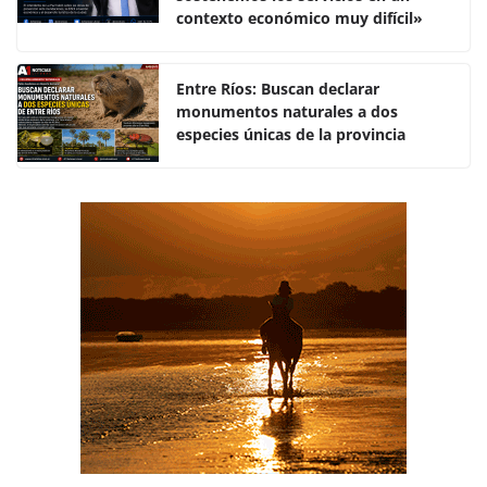
o
p
tir
contexto económico muy difícil»
o
p
k
Entre Ríos: Buscan declarar
monumentos naturales a dos
especies únicas de la provincia