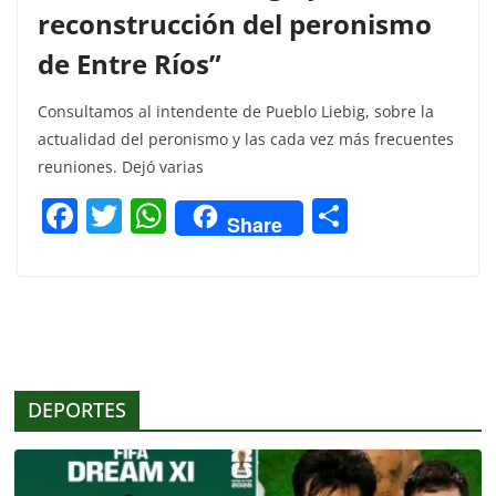
reconstrucción del peronismo
de Entre Ríos”
Consultamos al intendente de Pueblo Liebig, sobre la
actualidad del peronismo y las cada vez más frecuentes
reuniones. Dejó varias
F
T
W
C
Share
a
w
h
o
c
itt
at
m
e
er
s
p
b
A
ar
o
p
tir
DEPORTES
o
p
k