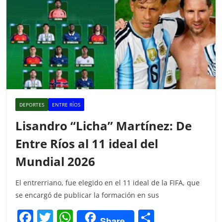
DEPORTES
ENTRE RÍOS
Lisandro “Licha” Martínez: De
Entre Ríos al 11 ideal del
Mundial 2026
El entrerriano, fue elegido en el 11 ideal de la FIFA, que
se encargó de publicar la formación en sus
F
T
W
C
Share