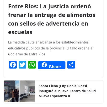
Entre Ríos: La Justicia ordenó
frenar la entrega de alimentos
con sellos de advertencia en
escuelas
La medida cautelar alcanza a los establecimientos
educativos públicos de la provincia El fallo ordena al
Gobierno de Entre Ríos
F
T
W
C
Share
a
w
h
o
c
itt
at
m
e
er
s
p
Santa Elena (ER): Daniel Rossi
inauguró el nuevo Centro de Salud
b
A
ar
Nueva Esperanza II
o
p
tir