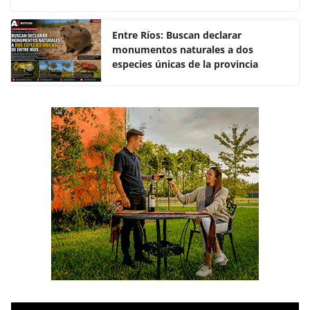
o
p
k
Entre Ríos: Buscan declarar
monumentos naturales a dos
especies únicas de la provincia