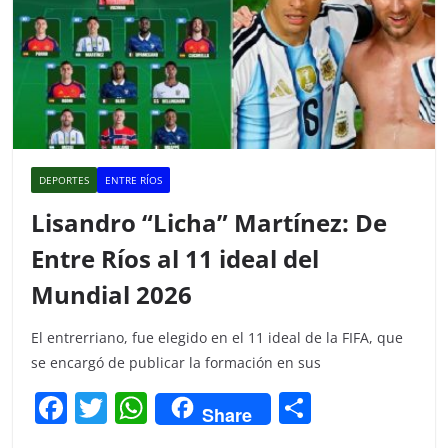
DEPORTES
ENTRE RÍOS
Lisandro “Licha” Martínez: De
Entre Ríos al 11 ideal del
Mundial 2026
El entrerriano, fue elegido en el 11 ideal de la FIFA, que
se encargó de publicar la formación en sus
F
T
W
C
Share
a
w
h
o