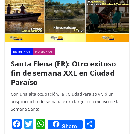
ENTRE RÍOS
MUNICIPIOS
Santa Elena (ER): Otro exitoso
fin de semana XXL en Ciudad
Paraíso
Con una alta ocupación, la #CiudadParaíso vivió un
auspicioso fin de semana extra largo, con motivo de la
Semana Santa
F
T
W
C
Share
a
w
h
o