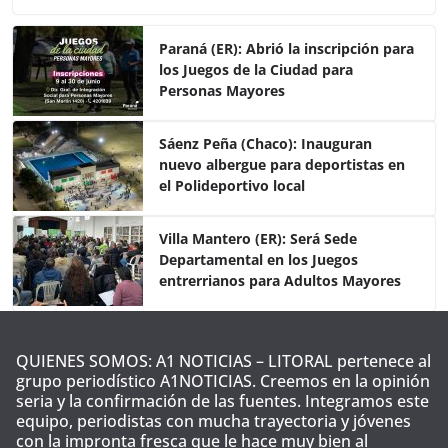
c
itt
at
m
e
er
s
p
Paraná (ER): Abrió la inscripción para
los Juegos de la Ciudad para
b
A
ar
Personas Mayores
o
p
tir
o
p
Sáenz Peña (Chaco): Inauguran
nuevo albergue para deportistas en
k
el Polideportivo local
Villa Mantero (ER): Será Sede
Departamental en los Juegos
entrerrianos para Adultos Mayores
QUIENES SOMOS: A1 NOTICIAS – LITORAL pertenece al
grupo periodístico A1NOTICIAS. Creemos en la opinión
seria y la confirmación de las fuentes. Integramos este
equipo, periodistas con mucha trayectoria y jóvenes
con la impronta fresca que le hace muy bien al