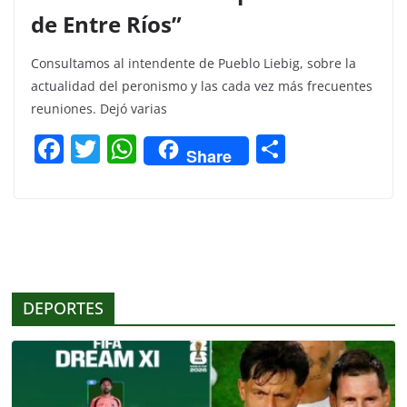
de Entre Ríos”
Consultamos al intendente de Pueblo Liebig, sobre la
actualidad del peronismo y las cada vez más frecuentes
reuniones. Dejó varias
F
T
W
C
Share
a
w
h
o
c
itt
at
m
e
er
s
p
b
A
ar
o
p
tir
DEPORTES
o
p
k