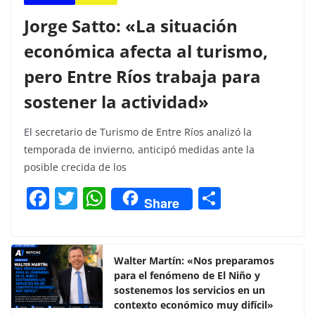
Jorge Satto: «La situación
económica afecta al turismo,
pero Entre Ríos trabaja para
sostener la actividad»
El secretario de Turismo de Entre Ríos analizó la
temporada de invierno, anticipó medidas ante la
posible crecida de los
F
T
W
C
Share
a
w
h
o
c
itt
at
m
e
er
s
p
Walter Martín: «Nos preparamos
para el fenómeno de El Niño y
b
A
ar
sostenemos los servicios en un
o
p
tir
contexto económico muy difícil»