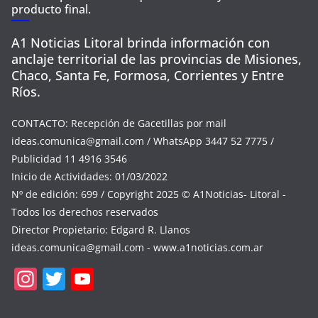
producto final.
A1 Noticias Litoral brinda información con
anclaje territorial de las provincias de Misiones,
Chaco, Santa Fe, Formosa, Corrientes y Entre
Ríos.
CONTACTO: Recepción de Gacetillas por mail
ideas.comunica@gmail.com
/ WhatsApp 3447 52 7775 /
Publicidad 11 4916 3546
Inicio de Actividades: 01/03/2022
Nº de edición: 699 / Copyright 2025 © A1Noticias- Litoral -
Todos los derechos reservados
Director Propietario: Edgard R. Llanos
ideas.comunica@gmail.com
- www.a1noticias.com.ar
In
T
Y
st
w
o