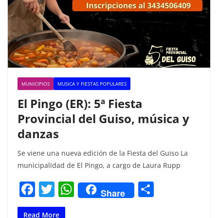
MUNICIPIOS
MUSICA Y FIESTAS POPULARES
El Pingo (ER): 5ª Fiesta
Provincial del Guiso, música y
danzas
Se viene una nueva edición de la Fiesta del Guiso La
municipalidad de El Pingo, a cargo de Laura Rupp
F
T
W
C
Share
a
w
h
o
Read More