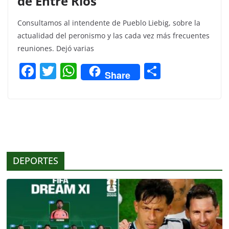
de Entre Ríos”
Consultamos al intendente de Pueblo Liebig, sobre la
actualidad del peronismo y las cada vez más frecuentes
reuniones. Dejó varias
F
T
W
C
Share
a
w
h
o
c
itt
at
m
e
er
s
p
b
A
ar
o
p
tir
DEPORTES
o
p
k