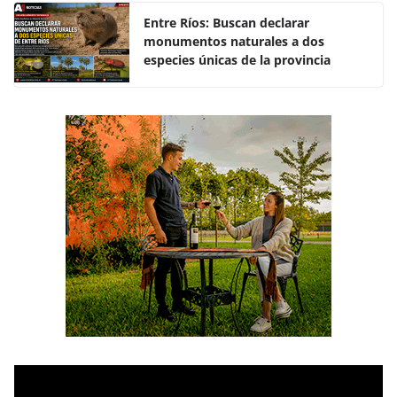
o
p
k
Entre Ríos: Buscan declarar
monumentos naturales a dos
especies únicas de la provincia
R