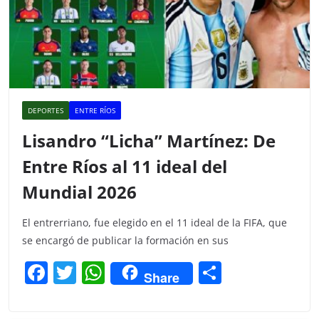
DEPORTES
ENTRE RÍOS
Lisandro “Licha” Martínez: De
Entre Ríos al 11 ideal del
Mundial 2026
El entrerriano, fue elegido en el 11 ideal de la FIFA, que
se encargó de publicar la formación en sus
F
T
W
C
Share
a
w
h
o
c
itt
at
m