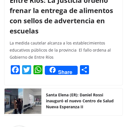
Entre Ríos: La Justicia ordenó
frenar la entrega de alimentos
con sellos de advertencia en
escuelas
La medida cautelar alcanza a los establecimientos
educativos públicos de la provincia El fallo ordena al
Gobierno de Entre Ríos
F
T
W
C
Share
a
w
h
o
c
itt
at
m
e
er
s
p
Santa Elena (ER): Daniel Rossi
inauguró el nuevo Centro de Salud
b
A
ar
Nueva Esperanza II
o
p
tir
o
p