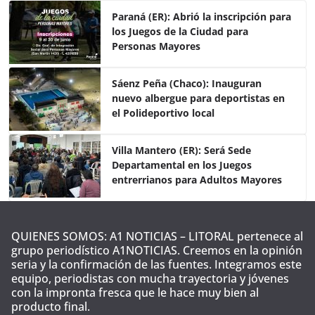
e
er
s
p
Paraná (ER): Abrió la inscripción para
los Juegos de la Ciudad para
b
A
ar
Personas Mayores
o
p
tir
o
p
Sáenz Peña (Chaco): Inauguran
nuevo albergue para deportistas en
k
el Polideportivo local
Villa Mantero (ER): Será Sede
Departamental en los Juegos
entrerrianos para Adultos Mayores
QUIENES SOMOS: A1 NOTICIAS – LITORAL pertenece al
grupo periodístico A1NOTICIAS. Creemos en la opinión
seria y la confirmación de las fuentes. Integramos este
equipo, periodistas con mucha trayectoria y jóvenes
con la impronta fresca que le hace muy bien al
producto final.