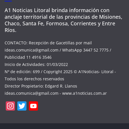
A1 Noticias Litoral brinda información con
anclaje territorial de las provincias de Misiones,
Chaco, Santa Fe, Formosa, Corrientes y Entre
Ríos.
CONTACTO: Recepción de Gacetillas por mail
ideas.comunica@gmail.com
/ WhatsApp 3447 52 7775 /
Publicidad 11 4916 3546
Inicio de Actividades: 01/03/2022
Nº de edición: 699 / Copyright 2025 © A1Noticias- Litoral -
Todos los derechos reservados
Director Propietario: Edgard R. Llanos
ideas.comunica@gmail.com
- www.a1noticias.com.ar
In
T
Y
st
w
o
a
itt
u