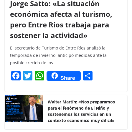
Jorge Satto: «La situación
económica afecta al turismo,
pero Entre Ríos trabaja para
sostener la actividad»
El secretario de Turismo de Entre Ríos analizó la
temporada de invierno, anticipó medidas ante la
posible crecida de los
F
T
W
C
Share
a
w
h
o
c
itt
at
m
e
er
s
p
Walter Martín: «Nos preparamos
para el fenómeno de El Niño y
b
A
ar
sostenemos los servicios en un
o
p
tir
contexto económico muy difícil»