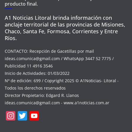
producto final.
A1 Noticias Litoral brinda información con
anclaje territorial de las provincias de Misiones,
Chaco, Santa Fe, Formosa, Corrientes y Entre
Ríos.
CONTACTO: Recepción de Gacetillas por mail
ideas.comunica@gmail.com
/ WhatsApp 3447 52 7775 /
Publicidad 11 4916 3546
Inicio de Actividades: 01/03/2022
Nº de edición: 699 / Copyright 2025 © A1Noticias- Litoral -
Todos los derechos reservados
Director Propietario: Edgard R. Llanos
ideas.comunica@gmail.com
- www.a1noticias.com.ar
In
T
Y
st
w
o