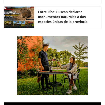
o
p
k
Entre Ríos: Buscan declarar
monumentos naturales a dos
especies únicas de la provincia