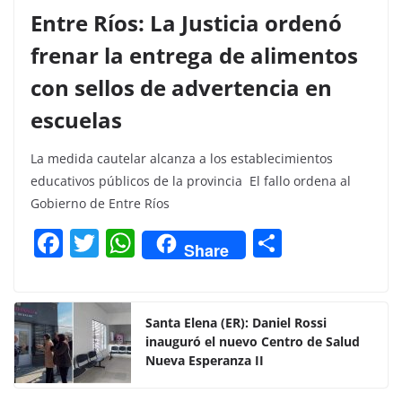
Entre Ríos: La Justicia ordenó
frenar la entrega de alimentos
con sellos de advertencia en
escuelas
La medida cautelar alcanza a los establecimientos
educativos públicos de la provincia El fallo ordena al
Gobierno de Entre Ríos
F
T
W
C
Share
a
w
h
o
c
itt
at
m
e
er
s
p
Santa Elena (ER): Daniel Rossi
inauguró el nuevo Centro de Salud
b
A
ar
Nueva Esperanza II
o
p
tir