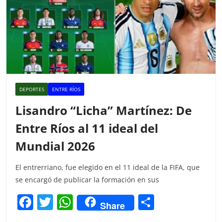
DEPORTES
ENTRE RÍOS
Lisandro “Licha” Martínez: De
Entre Ríos al 11 ideal del
Mundial 2026
El entrerriano, fue elegido en el 11 ideal de la FIFA, que
se encargó de publicar la formación en sus
F
T
W
C
Share
a
w
h
o