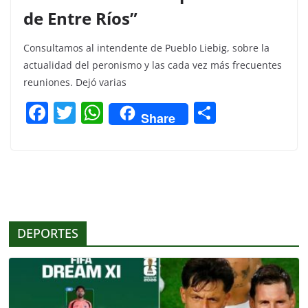
de Entre Ríos”
Consultamos al intendente de Pueblo Liebig, sobre la
actualidad del peronismo y las cada vez más frecuentes
reuniones. Dejó varias
F
T
W
C
Share
a
w
h
o
c
itt
at
m
e
er
s
p
b
A
ar
o
p
tir
DEPORTES
o
p
k