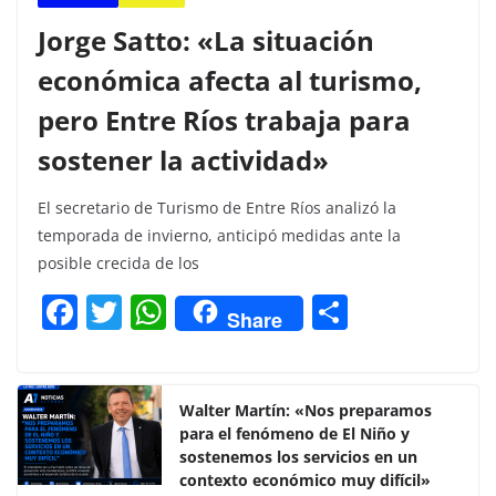
Jorge Satto: «La situación
económica afecta al turismo,
pero Entre Ríos trabaja para
sostener la actividad»
El secretario de Turismo de Entre Ríos analizó la
temporada de invierno, anticipó medidas ante la
posible crecida de los
F
T
W
C
Share
a
w
h
o
c
itt
at
m
e
er
s
p
Walter Martín: «Nos preparamos
para el fenómeno de El Niño y
b
A
ar
sostenemos los servicios en un
o
p
tir
contexto económico muy difícil»