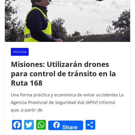
POLITICA
Misiones: Utilizarán drones
para control de tránsito en la
Ruta 168
Una forma práctica y económica de evitar accidentes La
Agencia Provincial de Seguridad Vial (APSV) informó
que, a partir de
F
T
W
C
Share
a
w
h
o