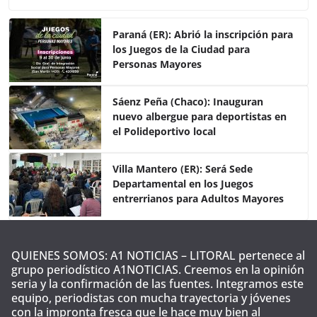
c
itt
at
m
e
er
s
p
Paraná (ER): Abrió la inscripción para
los Juegos de la Ciudad para
b
A
ar
Personas Mayores
o
p
tir
o
p
Sáenz Peña (Chaco): Inauguran
nuevo albergue para deportistas en
k
el Polideportivo local
Villa Mantero (ER): Será Sede
Departamental en los Juegos
entrerrianos para Adultos Mayores
QUIENES SOMOS: A1 NOTICIAS – LITORAL pertenece al
grupo periodístico A1NOTICIAS. Creemos en la opinión
seria y la confirmación de las fuentes. Integramos este
equipo, periodistas con mucha trayectoria y jóvenes
con la impronta fresca que le hace muy bien al