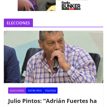
e
o
ELECCIONES
ELECCIONES
ENTRE RÍOS
POLITICA
Julio Pintos: “Adrián Fuertes ha