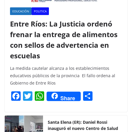
EDUCACIÓN
POLITICA
Entre Ríos: La Justicia ordenó
frenar la entrega de alimentos
con sellos de advertencia en
escuelas
La medida cautelar alcanza a los establecimientos
educativos públicos de la provincia El fallo ordena al
Gobierno de Entre Ríos
F
T
W
C
Share
a
w
h
o
c
itt
at
m
e
er
s
p
Santa Elena (ER): Daniel Rossi
inauguró el nuevo Centro de Salud