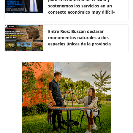
b
A
ar
sostenemos los servicios en un
o
p
tir
contexto económico muy difícil»
o
p
k
Entre Ríos: Buscan declarar
monumentos naturales a dos
especies únicas de la provincia