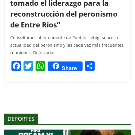
tomado el liderazgo para la
reconstrucción del peronismo
de Entre Ríos”
Consultamos al intendente de Pueblo Liebig, sobre la
actualidad del peronismo y las cada vez más frecuentes
reuniones. Dejó varias
F
T
W
C
Share
a
w
h
o
c
itt
at
m
e
er
s
p
b
A
ar
o
p
tir
DEPORTES
o
p
k