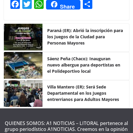
F
T
W
C
Share
a
w
h
o
c
itt
at
m
e
er
s
p
Paraná (ER): Abrió la inscripción para
los Juegos de la Ciudad para
b
A
ar
Personas Mayores
o
p
tir
o
p
Sáenz Peña (Chaco): Inauguran
nuevo albergue para deportistas en
k
el Polideportivo local
Villa Mantero (ER): Será Sede
Departamental en los Juegos
entrerrianos para Adultos Mayores
QUIENES SOMOS: A1 NOTICIAS – LITORAL pertenece al
grupo periodístico A1NOTICIAS. Creemos en la opinión