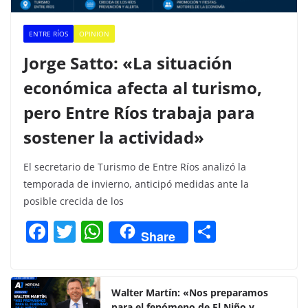
ENTRE RÍOS
OPINION
Jorge Satto: «La situación
económica afecta al turismo,
pero Entre Ríos trabaja para
sostener la actividad»
El secretario de Turismo de Entre Ríos analizó la
temporada de invierno, anticipó medidas ante la
posible crecida de los
F
T
W
C
Share
a
w
h
o
c
itt
at
m
e
er
s
p
Walter Martín: «Nos preparamos
para el fenómeno de El Niño y