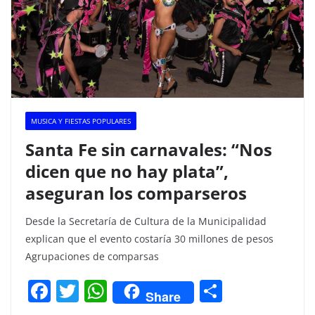
MUSICA Y FIESTAS POPULARES
Santa Fe sin carnavales: “Nos
dicen que no hay plata”,
aseguran los comparseros
Desde la Secretaría de Cultura de la Municipalidad
explican que el evento costaría 30 millones de pesos
Agrupaciones de comparsas
F
T
W
C
Share
a
w
h
o