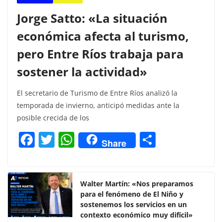
Jorge Satto: «La situación
económica afecta al turismo,
pero Entre Ríos trabaja para
sostener la actividad»
El secretario de Turismo de Entre Ríos analizó la
temporada de invierno, anticipó medidas ante la
posible crecida de los
F
T
W
C
Share
a
w
h
o
c
itt
at
m
e
er
s
p
Walter Martín: «Nos preparamos
para el fenómeno de El Niño y
b
A
ar
sostenemos los servicios en un
o
p
tir
contexto económico muy difícil»