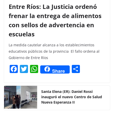
Entre Ríos: La Justicia ordenó
frenar la entrega de alimentos
con sellos de advertencia en
escuelas
La medida cautelar alcanza a los establecimientos
educativos públicos de la provincia El fallo ordena al
Gobierno de Entre Ríos
F
T
W
C
Share
a
w
h
o
c
itt
at
m
e
er
s
p
Santa Elena (ER): Daniel Rossi
inauguró el nuevo Centro de Salud
b
A
ar
Nueva Esperanza II
o
p
tir