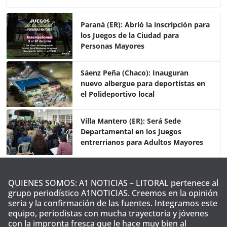
c
itt
at
m
e
er
s
p
Paraná (ER): Abrió la inscripción para
los Juegos de la Ciudad para
b
A
ar
Personas Mayores
o
p
tir
o
p
Sáenz Peña (Chaco): Inauguran
nuevo albergue para deportistas en
k
el Polideportivo local
Villa Mantero (ER): Será Sede
Departamental en los Juegos
entrerrianos para Adultos Mayores
QUIENES SOMOS: A1 NOTICIAS – LITORAL pertenece al
grupo periodístico A1NOTICIAS. Creemos en la opinión
seria y la confirmación de las fuentes. Integramos este
equipo, periodistas con mucha trayectoria y jóvenes
con la impronta fresca que le hace muy bien al