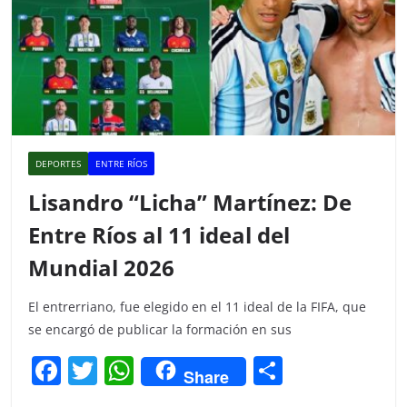
DEPORTES
ENTRE RÍOS
Lisandro “Licha” Martínez: De
Entre Ríos al 11 ideal del
Mundial 2026
El entrerriano, fue elegido en el 11 ideal de la FIFA, que
se encargó de publicar la formación en sus
F
T
W
C
Share
a
w
h
o