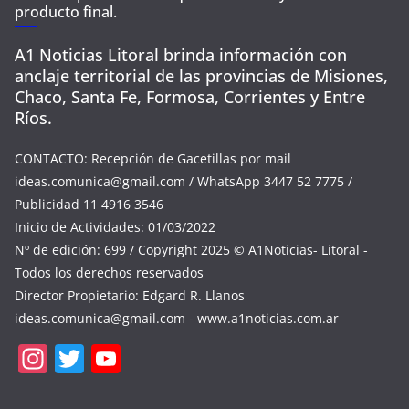
producto final.
A1 Noticias Litoral brinda información con
anclaje territorial de las provincias de Misiones,
Chaco, Santa Fe, Formosa, Corrientes y Entre
Ríos.
CONTACTO: Recepción de Gacetillas por mail
ideas.comunica@gmail.com
/ WhatsApp 3447 52 7775 /
Publicidad 11 4916 3546
Inicio de Actividades: 01/03/2022
Nº de edición: 699 / Copyright 2025 © A1Noticias- Litoral -
Todos los derechos reservados
Director Propietario: Edgard R. Llanos
ideas.comunica@gmail.com
- www.a1noticias.com.ar
In
T
Y
st
w
o