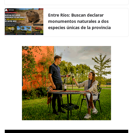
o
p
k
Entre Ríos: Buscan declarar
monumentos naturales a dos
especies únicas de la provincia