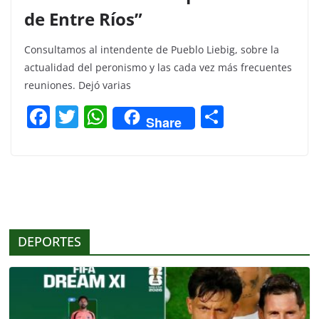
de Entre Ríos”
Consultamos al intendente de Pueblo Liebig, sobre la
actualidad del peronismo y las cada vez más frecuentes
reuniones. Dejó varias
F
T
W
C
Share
a
w
h
o
c
itt
at
m
e
er
s
p
b
A
ar
o
p
tir
DEPORTES
o
p
k