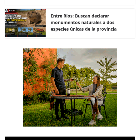
o
p
k
Entre Ríos: Buscan declarar
monumentos naturales a dos
especies únicas de la provincia