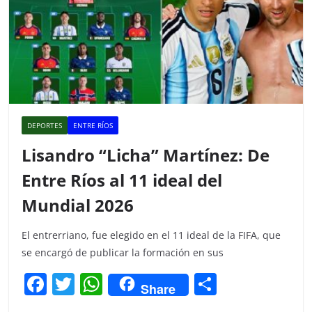
DEPORTES
ENTRE RÍOS
Lisandro “Licha” Martínez: De
Entre Ríos al 11 ideal del
Mundial 2026
El entrerriano, fue elegido en el 11 ideal de la FIFA, que
se encargó de publicar la formación en sus
F
T
W
C
Share
a
w
h
o