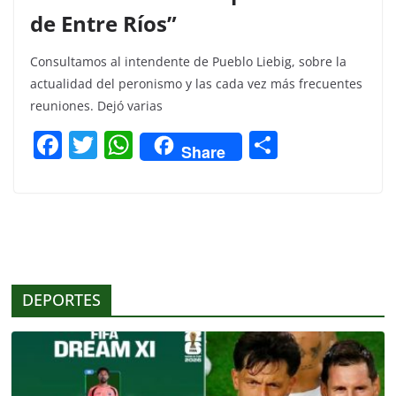
de Entre Ríos”
Consultamos al intendente de Pueblo Liebig, sobre la
actualidad del peronismo y las cada vez más frecuentes
reuniones. Dejó varias
F
T
W
C
Share
a
w
h
o
c
itt
at
m
e
er
s
p
b
A
ar
o
p
tir
DEPORTES
o
p
k