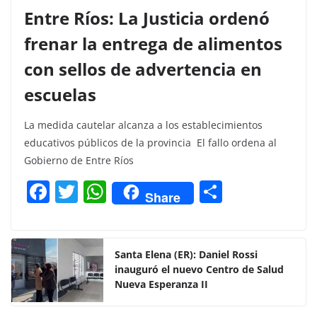
Entre Ríos: La Justicia ordenó
frenar la entrega de alimentos
con sellos de advertencia en
escuelas
La medida cautelar alcanza a los establecimientos
educativos públicos de la provincia El fallo ordena al
Gobierno de Entre Ríos
F
T
W
C
Share
a
w
h
o
c
itt
at
m
e
er
s
p
Santa Elena (ER): Daniel Rossi
inauguró el nuevo Centro de Salud
b
A
ar
Nueva Esperanza II
o
p
tir