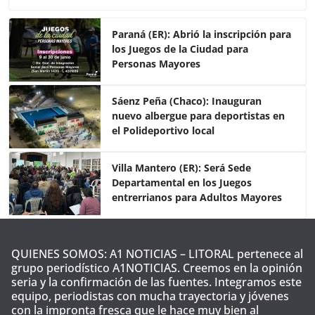
c
itt
at
m
e
er
s
p
Paraná (ER): Abrió la inscripción para
los Juegos de la Ciudad para
b
A
ar
Personas Mayores
o
p
tir
o
p
Sáenz Peña (Chaco): Inauguran
nuevo albergue para deportistas en
k
el Polideportivo local
Villa Mantero (ER): Será Sede
Departamental en los Juegos
entrerrianos para Adultos Mayores
QUIENES SOMOS: A1 NOTICIAS – LITORAL pertenece al
grupo periodístico A1NOTICIAS. Creemos en la opinión
seria y la confirmación de las fuentes. Integramos este
equipo, periodistas con mucha trayectoria y jóvenes
con la impronta fresca que le hace muy bien al