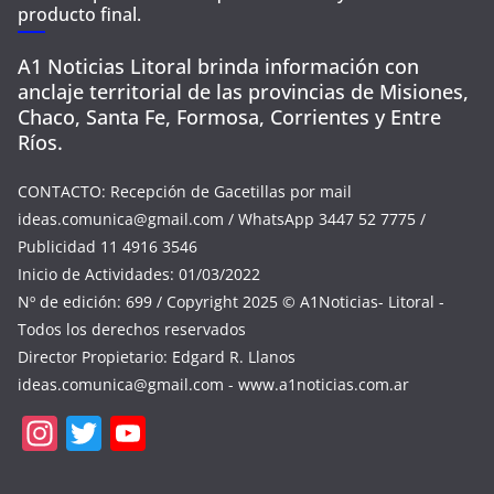
producto final.
A1 Noticias Litoral brinda información con
anclaje territorial de las provincias de Misiones,
Chaco, Santa Fe, Formosa, Corrientes y Entre
Ríos.
CONTACTO: Recepción de Gacetillas por mail
ideas.comunica@gmail.com
/ WhatsApp 3447 52 7775 /
Publicidad 11 4916 3546
Inicio de Actividades: 01/03/2022
Nº de edición: 699 / Copyright 2025 © A1Noticias- Litoral -
Todos los derechos reservados
Director Propietario: Edgard R. Llanos
ideas.comunica@gmail.com
- www.a1noticias.com.ar
In
T
Y
st
w
o