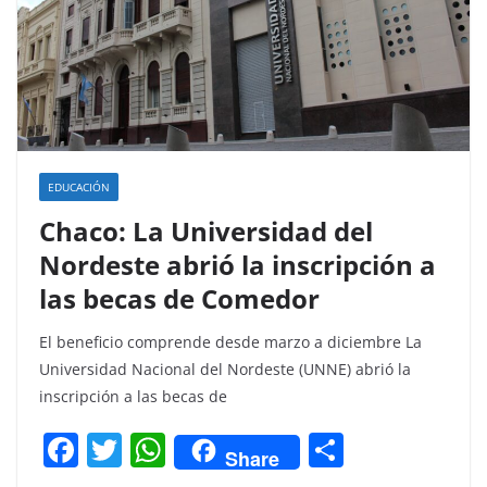
EDUCACIÓN
Chaco: La Universidad del
Nordeste abrió la inscripción a
las becas de Comedor
El beneficio comprende desde marzo a diciembre La
Universidad Nacional del Nordeste (UNNE) abrió la
inscripción a las becas de
F
T
W
C
Share
a
w
h
o