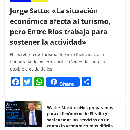
Jorge Satto: «La situación
económica afecta al turismo,
pero Entre Ríos trabaja para
sostener la actividad»
El secretario de Turismo de Entre Ríos analizó la
temporada de invierno, anticipó medidas ante la
posible crecida de los
F
T
W
C
Share
a
w
h
o
c
itt
at
m
e
er
s
p
Walter Martín: «Nos preparamos
para el fenómeno de El Niño y
b
A
ar
sostenemos los servicios en un
o
p
tir
contexto económico muy difícil»