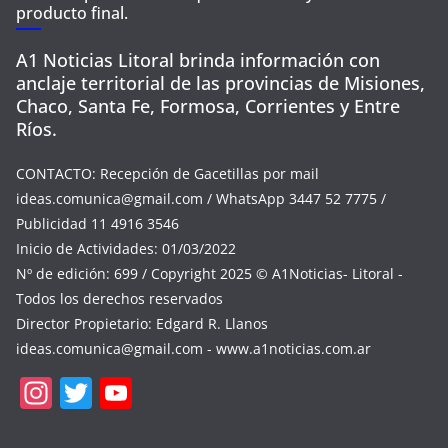
producto final.
A1 Noticias Litoral brinda información con
anclaje territorial de las provincias de Misiones,
Chaco, Santa Fe, Formosa, Corrientes y Entre
Ríos.
CONTACTO: Recepción de Gacetillas por mail
ideas.comunica@gmail.com
/ WhatsApp 3447 52 7775 /
Publicidad 11 4916 3546
Inicio de Actividades: 01/03/2022
Nº de edición: 699 / Copyright 2025 © A1Noticias- Litoral -
Todos los derechos reservados
Director Propietario: Edgard R. Llanos
ideas.comunica@gmail.com
- www.a1noticias.com.ar
In
T
Y
st
w
o