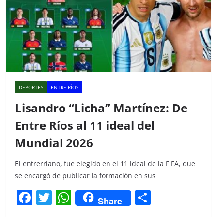
DEPORTES
ENTRE RÍOS
Lisandro “Licha” Martínez: De
Entre Ríos al 11 ideal del
Mundial 2026
El entrerriano, fue elegido en el 11 ideal de la FIFA, que
se encargó de publicar la formación en sus
F
T
W
C
Share
a
w
h
o