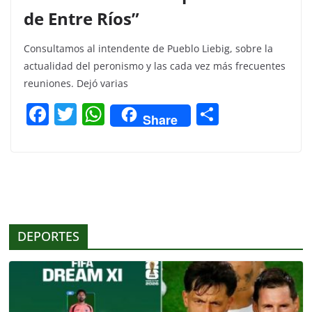
de Entre Ríos”
Consultamos al intendente de Pueblo Liebig, sobre la
actualidad del peronismo y las cada vez más frecuentes
reuniones. Dejó varias
F
T
W
C
Share
a
w
h
o
c
itt
at
m
e
er
s
p
b
A
ar
o
p
tir
DEPORTES
o
p
k