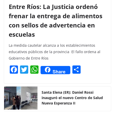
Entre Ríos: La Justicia ordenó
frenar la entrega de alimentos
con sellos de advertencia en
escuelas
La medida cautelar alcanza a los establecimientos
educativos públicos de la provincia El fallo ordena al
Gobierno de Entre Ríos
F
T
W
C
Share
a
w
h
o
c
itt
at
m
e
er
s
p
Santa Elena (ER): Daniel Rossi
inauguró el nuevo Centro de Salud
b
A
ar
Nueva Esperanza II
o
p
tir