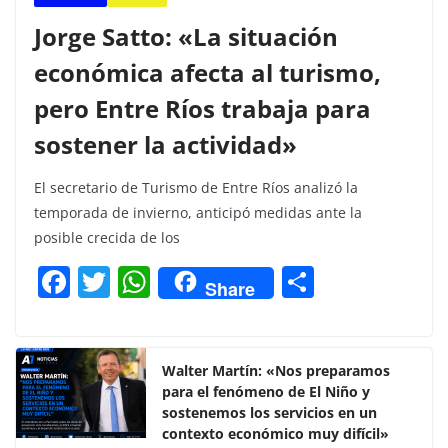
Jorge Satto: «La situación
económica afecta al turismo,
pero Entre Ríos trabaja para
sostener la actividad»
El secretario de Turismo de Entre Ríos analizó la
temporada de invierno, anticipó medidas ante la
posible crecida de los
F
T
W
C
Share
a
w
h
o
c
itt
at
m
e
er
s
p
Walter Martín: «Nos preparamos
para el fenómeno de El Niño y
b
A
ar
sostenemos los servicios en un
o
p
tir
contexto económico muy difícil»