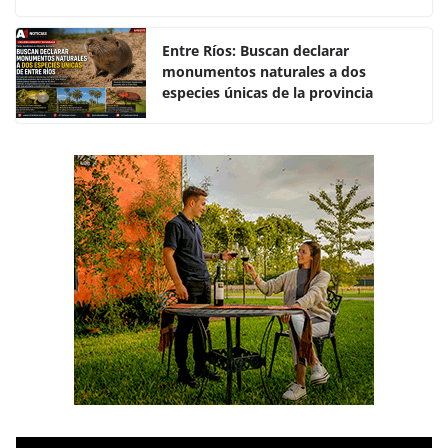
o
p
k
Entre Ríos: Buscan declarar
monumentos naturales a dos
especies únicas de la provincia