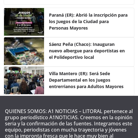
c
itt
at
m
e
er
s
p
Paraná (ER): Abrió la inscripción para
los Juegos de la Ciudad para
b
A
ar
Personas Mayores
o
p
tir
o
p
Sáenz Peña (Chaco): Inauguran
nuevo albergue para deportistas en
k
el Polideportivo local
Villa Mantero (ER): Será Sede
Departamental en los Juegos
entrerrianos para Adultos Mayores
QUIENES SOMOS: A1 NOTICIAS – LITORAL pertenece al
grupo periodístico A1NOTICIAS. Creemos en la opinión
seria y la confirmación de las fuentes. Integramos este
equipo, periodistas con mucha trayectoria y jóvenes
con la impronta fresca que le hace muy bien al