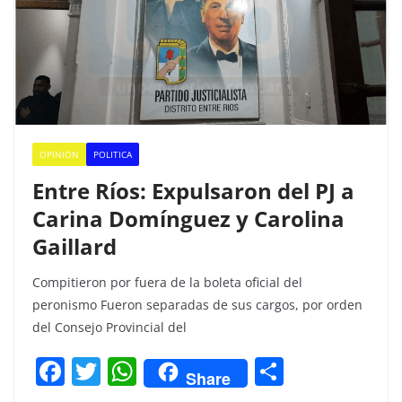
OPINION
POLITICA
Entre Ríos: Expulsaron del PJ a
Carina Domínguez y Carolina
Gaillard
Compitieron por fuera de la boleta oficial del
peronismo Fueron separadas de sus cargos, por orden
del Consejo Provincial del
F
T
W
C
Share
a
w
h
o