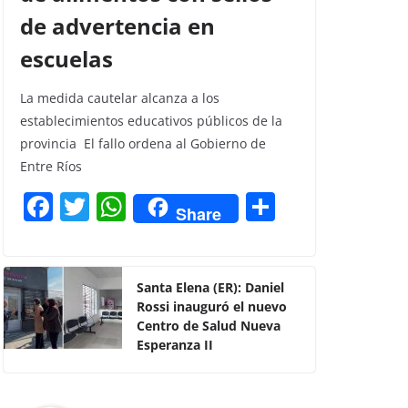
de advertencia en
escuelas
La medida cautelar alcanza a los
establecimientos educativos públicos de la
provincia El fallo ordena al Gobierno de
Entre Ríos
F
T
W
C
Share
a
w
h
o
c
itt
at
m
e
er
s
p
Santa Elena (ER): Daniel
Rossi inauguró el nuevo
b
A
ar
Centro de Salud Nueva
o
p
tir
Esperanza II
o
p