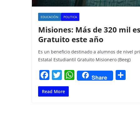
EDUCACIÓN
POLITICA
Misiones: Más de 320 mil es
Gratuito este año
Es un beneficio destinado a alumnos de nivel prim
Estatal Estudiantil Gratuito Misionero (Beeg)
F
T
W
C
Share
a
w
h
o
c
itt
at
m
Read More
e
er
s
p
b
A
ar
o
p
tir
o
p