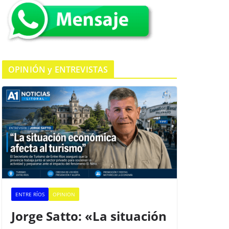
k
OPINIÓN y ENTREVISTAS
ENTRE RÍOS
OPINION
Jorge Satto: «La situación