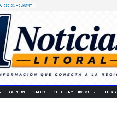
: Clase de Aquagym
buelazo Termal”
sticia ordenó
a de alimentos con
encia en escuelas
: Daniel Rossi
vo Centro de Salud
 II
a campaña para
r cataratas
R): Gran
el Día de las
S
OPINION
SALUD
CULTURA Y TURISMO
EDUCA