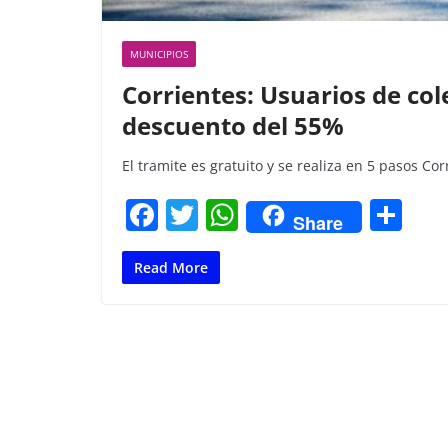
MUNICIPIOS
Corrientes: Usuarios de co
descuento del 55%
El tramite es gratuito y se realiza en 5 pasos Co
F
T
W
C
Share
a
w
h
o
c
itt
at
m
Read More
e
er
s
p
b
A
ar
o
p
tir
o
p
k