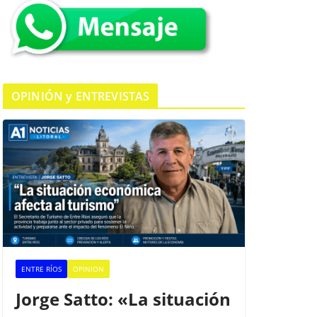
k
OPINIÓN y ENTREVISTAS
ENTRE RÍOS
OPINION
Jorge Satto: «La situación