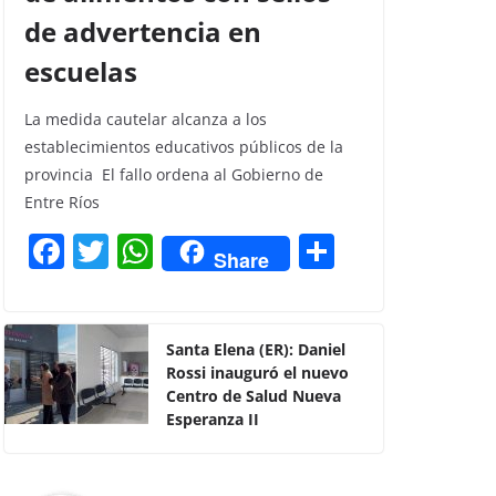
de advertencia en
escuelas
La medida cautelar alcanza a los
establecimientos educativos públicos de la
provincia El fallo ordena al Gobierno de
Entre Ríos
F
T
W
C
Share
a
w
h
o
c
itt
at
m
e
er
s
p
Santa Elena (ER): Daniel
Rossi inauguró el nuevo
b
A
ar
Centro de Salud Nueva
o
p
tir
Esperanza II
o
p