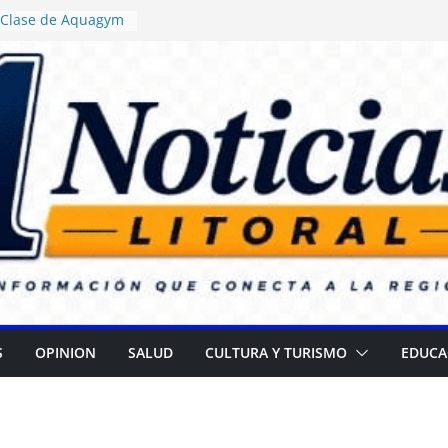
: Clase de Aquagym
buelazo Termal”
sticia ordenó
a de alimentos con
encia en escuelas
: Daniel Rossi
vo Centro de Salud
 II
a campaña para
r cataratas
R): Gran
el Día de las
S
OPINION
SALUD
CULTURA Y TURISMO
EDUCA