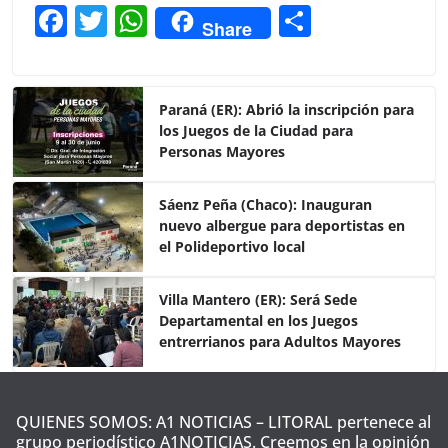
F
T
W
C
Share
a
w
h
o
c
itt
at
m
e
er
s
p
Paraná (ER): Abrió la inscripción para
los Juegos de la Ciudad para
b
A
ar
Personas Mayores
o
p
tir
o
p
Sáenz Peña (Chaco): Inauguran
nuevo albergue para deportistas en
k
el Polideportivo local
Villa Mantero (ER): Será Sede
Departamental en los Juegos
entrerrianos para Adultos Mayores
QUIENES SOMOS: A1 NOTICIAS – LITORAL pertenece al
grupo periodístico A1NOTICIAS. Creemos en la opinión