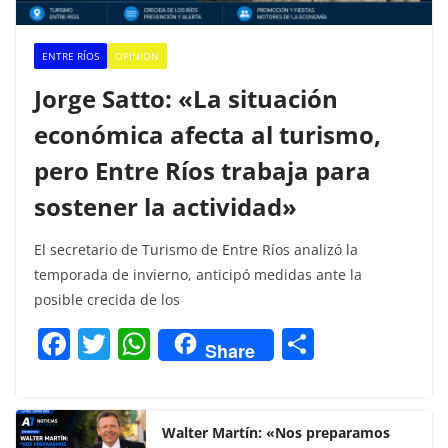
ENTRE RÍOS
OPINION
Jorge Satto: «La situación
económica afecta al turismo,
pero Entre Ríos trabaja para
sostener la actividad»
El secretario de Turismo de Entre Ríos analizó la
temporada de invierno, anticipó medidas ante la
posible crecida de los
F
T
W
C
Share
a
w
h
o
c
itt
at
m
e
er
s
p
Walter Martín: «Nos preparamos