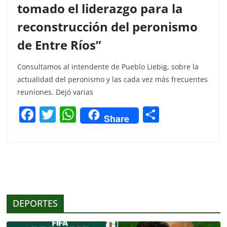
tomado el liderazgo para la
reconstrucción del peronismo
de Entre Ríos”
Consultamos al intendente de Pueblo Liebig, sobre la
actualidad del peronismo y las cada vez más frecuentes
reuniones. Dejó varias
F
T
W
C
Share
a
w
h
o
c
itt
at
m
e
er
s
p
b
A
ar
o
p
tir
DEPORTES
o
p