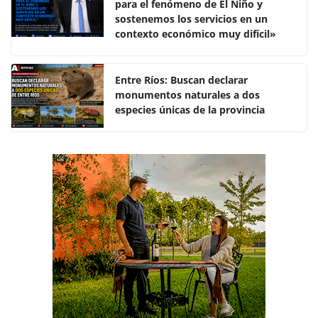
para el fenómeno de El Niño y
b
A
ar
sostenemos los servicios en un
o
p
tir
contexto económico muy difícil»
o
p
k
Entre Ríos: Buscan declarar
monumentos naturales a dos
especies únicas de la provincia