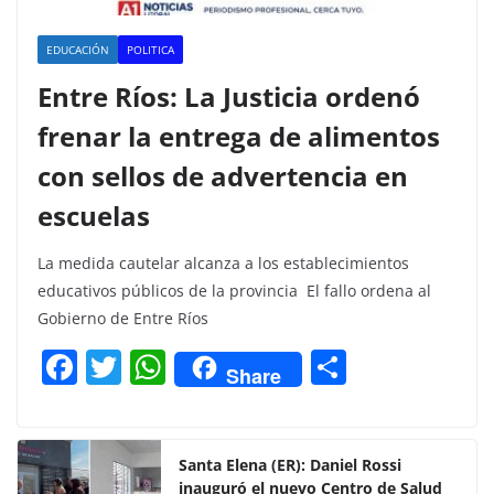
EDUCACIÓN
POLITICA
Entre Ríos: La Justicia ordenó
frenar la entrega de alimentos
con sellos de advertencia en
escuelas
La medida cautelar alcanza a los establecimientos
educativos públicos de la provincia El fallo ordena al
Gobierno de Entre Ríos
F
T
W
C
Share
a
w
h
o
c
itt
at
m
e
er
s
p
Santa Elena (ER): Daniel Rossi
inauguró el nuevo Centro de Salud