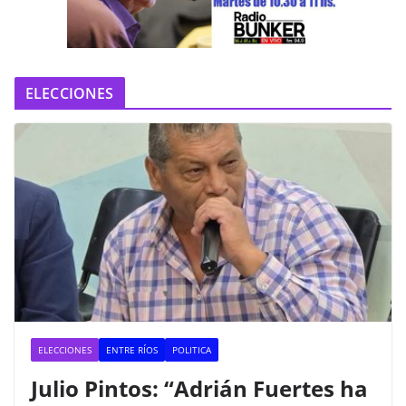
e
o
ELECCIONES
ELECCIONES
ENTRE RÍOS
POLITICA
Julio Pintos: “Adrián Fuertes ha