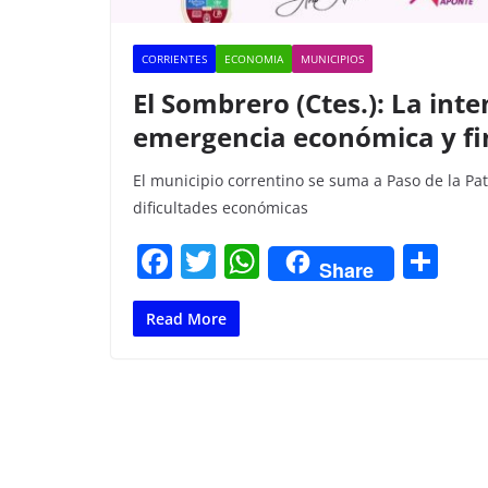
CORRIENTES
ECONOMIA
MUNICIPIOS
El Sombrero (Ctes.): La int
emergencia económica y fi
El municipio correntino se suma a Paso de la P
dificultades económicas
F
T
W
C
Share
a
w
h
o
c
itt
at
m
Read More
e
er
s
p
b
A
ar
o
p
tir
o
p