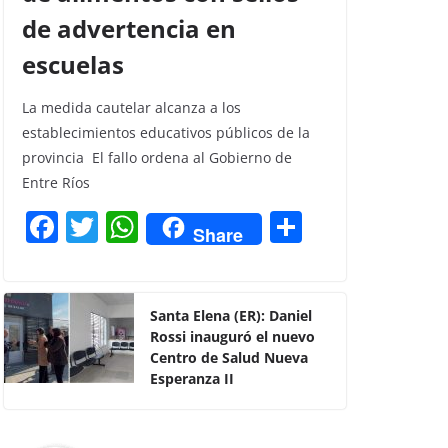
de advertencia en
escuelas
La medida cautelar alcanza a los
establecimientos educativos públicos de la
provincia El fallo ordena al Gobierno de
Entre Ríos
F
T
W
C
Share
a
w
h
o
c
itt
at
m
e
er
s
p
Santa Elena (ER): Daniel
Rossi inauguró el nuevo
b
A
ar
Centro de Salud Nueva
o
p
tir
Esperanza II
o
p