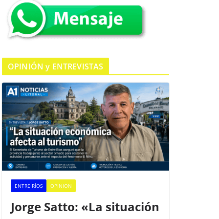
k
OPINIÓN y ENTREVISTAS
ENTRE RÍOS
OPINION
Jorge Satto: «La situación