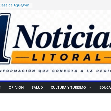
 Clase de Aquagym
uelazo Termal”
ticia ordenó
 de alimentos con
ncia en escuelas
 Daniel Rossi
o Centro de Salud
II
 campaña para
 cataratas
): Gran
l Día de las
S
OPINION
SALUD
CULTURA Y TURISMO
EDUCA