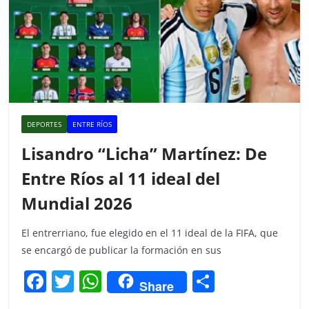
DEPORTES
ENTRE RÍOS
Lisandro “Licha” Martínez: De
Entre Ríos al 11 ideal del
Mundial 2026
El entrerriano, fue elegido en el 11 ideal de la FIFA, que
se encargó de publicar la formación en sus
F
T
W
C
Share
a
w
h
o