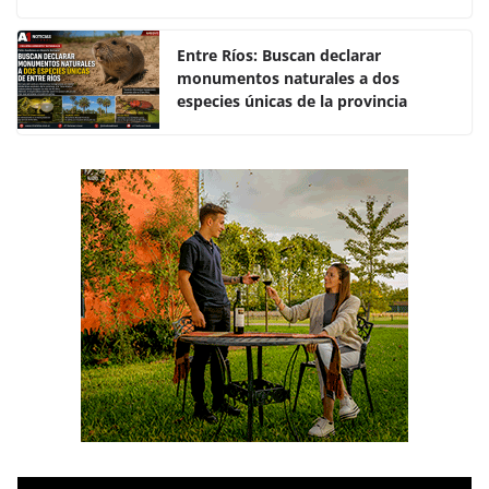
o
p
k
Entre Ríos: Buscan declarar
monumentos naturales a dos
especies únicas de la provincia