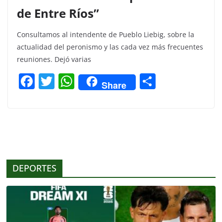
de Entre Ríos”
Consultamos al intendente de Pueblo Liebig, sobre la
actualidad del peronismo y las cada vez más frecuentes
reuniones. Dejó varias
F
T
W
C
Share
a
w
h
o
c
itt
at
m
e
er
s
p
b
A
ar
o
p
tir
DEPORTES
o
p
k