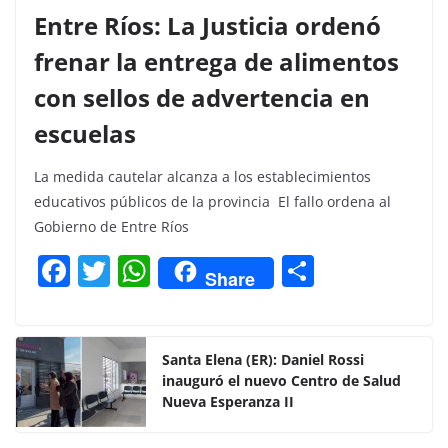
Entre Ríos: La Justicia ordenó
frenar la entrega de alimentos
con sellos de advertencia en
escuelas
La medida cautelar alcanza a los establecimientos
educativos públicos de la provincia El fallo ordena al
Gobierno de Entre Ríos
F
T
W
C
Share
a
w
h
o
c
itt
at
m
e
er
s
p
Santa Elena (ER): Daniel Rossi
inauguró el nuevo Centro de Salud
b
A
ar
Nueva Esperanza II
o
p
tir