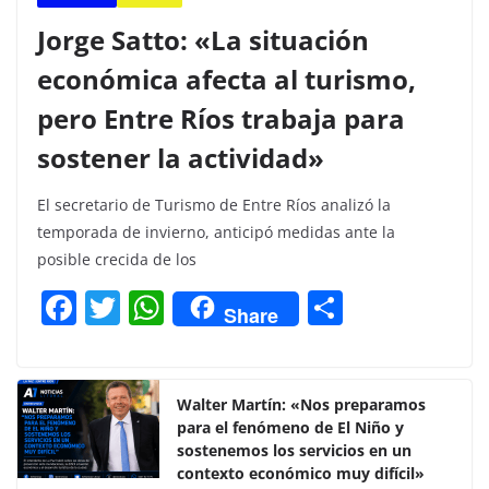
Jorge Satto: «La situación
económica afecta al turismo,
pero Entre Ríos trabaja para
sostener la actividad»
El secretario de Turismo de Entre Ríos analizó la
temporada de invierno, anticipó medidas ante la
posible crecida de los
F
T
W
C
Share
a
w
h
o
c
itt
at
m
e
er
s
p
Walter Martín: «Nos preparamos
para el fenómeno de El Niño y
b
A
ar
sostenemos los servicios en un
o
p
tir
contexto económico muy difícil»