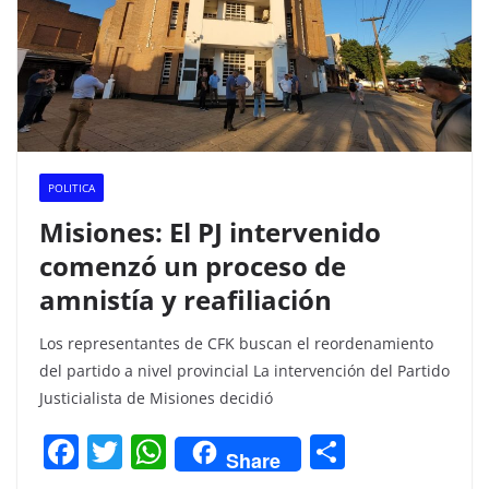
POLITICA
Misiones: El PJ intervenido
comenzó un proceso de
amnistía y reafiliación
Los representantes de CFK buscan el reordenamiento
del partido a nivel provincial La intervención del Partido
Justicialista de Misiones decidió
F
T
W
C
Share
a
w
h
o