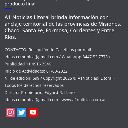
producto final.
A1 Noticias Litoral brinda información con
anclaje territorial de las provincias de Misiones,
Chaco, Santa Fe, Formosa, Corrientes y Entre
Ríos.
CONTACTO: Recepción de Gacetillas por mail
ideas.comunica@gmail.com
/ WhatsApp 3447 52 7775 /
Publicidad 11 4916 3546
Inicio de Actividades: 01/03/2022
Nº de edición: 699 / Copyright 2025 © A1Noticias- Litoral -
Todos los derechos reservados
Director Propietario: Edgard R. Llanos
ideas.comunica@gmail.com
- www.a1noticias.com.ar
In
T
Y
st
w
o