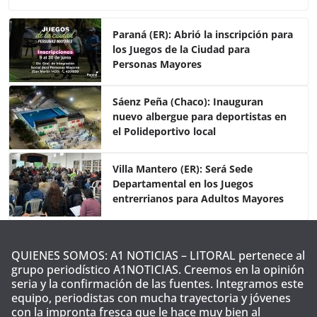
c
itt
at
m
e
er
s
p
Paraná (ER): Abrió la inscripción para
los Juegos de la Ciudad para
b
A
ar
Personas Mayores
o
p
tir
o
p
Sáenz Peña (Chaco): Inauguran
nuevo albergue para deportistas en
k
el Polideportivo local
Villa Mantero (ER): Será Sede
Departamental en los Juegos
entrerrianos para Adultos Mayores
QUIENES SOMOS: A1 NOTICIAS – LITORAL pertenece al
grupo periodístico A1NOTICIAS. Creemos en la opinión
seria y la confirmación de las fuentes. Integramos este
equipo, periodistas con mucha trayectoria y jóvenes
con la impronta fresca que le hace muy bien al