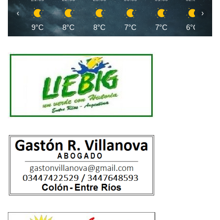
n
‹
›
a
9°C
8°C
8°C
7°C
7°C
6°C
t
i
v
e
: