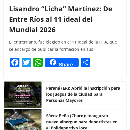
Lisandro “Licha” Martínez: De
Entre Ríos al 11 ideal del
Mundial 2026
El entrerriano, fue elegido en el 11 ideal de la FIFA, que
se encargó de publicar la formación en sus
F
T
W
C
Share
a
w
h
o
c
itt
at
m
e
er
s
p
Paraná (ER): Abrió la inscripción para
los Juegos de la Ciudad para
b
A
ar
Personas Mayores
o
p
tir
o
p
Sáenz Peña (Chaco): Inauguran
nuevo albergue para deportistas en
k
el Polideportivo local