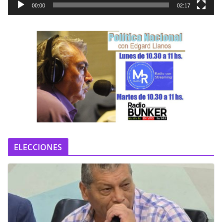
t
00:00
02:17
o
r
d
e
v
í
d
e
o
ELECCIONES