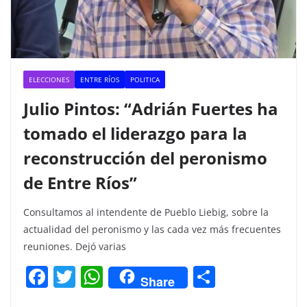
ELECCIONES
ENTRE RÍOS
POLITICA
Julio Pintos: “Adrián Fuertes ha
tomado el liderazgo para la
reconstrucción del peronismo
de Entre Ríos”
Consultamos al intendente de Pueblo Liebig, sobre la
actualidad del peronismo y las cada vez más frecuentes
reuniones. Dejó varias
F
T
W
C
Share
a
w
h
o