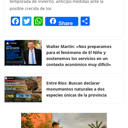
temporada de invierno, anticipó medidas ante la
posible crecida de los
F
T
W
C
Share
a
w
h
o
c
itt
at
m
e
er
s
p
Walter Martín: «Nos preparamos
para el fenómeno de El Niño y
b
A
ar
sostenemos los servicios en un
o
p
tir
contexto económico muy difícil»
o
p
k
Entre Ríos: Buscan declarar
monumentos naturales a dos
especies únicas de la provincia