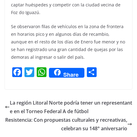
captar huéspedes y competir con la ciudad vecina de
Foz do Iguazú.
Se observaron filas de vehículos en la zona de frontera
en horarios pico y en algunos días de recambio,
aunque en el resto de los días de Enero fue menor y no
se han registrado una gran cantidad de quejas por las
demoras al ingresar o salir del país.
F
T
W
C
Share
a
w
h
o
c
itt
at
m
e
er
s
p
La región Litoral Norte podría tener un representant
b
A
ar
e en el Torneo Federal A de fútbol
o
p
tir
Resistencia: Con propuestas culturales y recreativas,
o
p
celebran su 148° aniversario