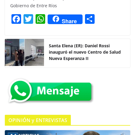
Gobierno de Entre Ríos
F
T
W
C
Share
a
w
h
o
c
itt
at
m
e
er
s
p
Santa Elena (ER): Daniel Rossi
inauguró el nuevo Centro de Salud
b
A
ar
Nueva Esperanza II
o
p
tir
o
p
k
OPINIÓN y ENTREVISTAS