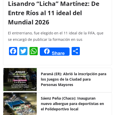
Lisandro “Licha” Martínez: De
Entre Ríos al 11 ideal del
Mundial 2026
El entrerriano, fue elegido en el 11 ideal de la FIFA, que
se encargó de publicar la formación en sus
F
T
W
C
Share
a
w
h
o
c
itt
at
m
e
er
s
p
Paraná (ER): Abrió la inscripción para
los Juegos de la Ciudad para
b
A
ar
Personas Mayores
o
p
tir
o
p
Sáenz Peña (Chaco): Inauguran
nuevo albergue para deportistas en
k
el Polideportivo local