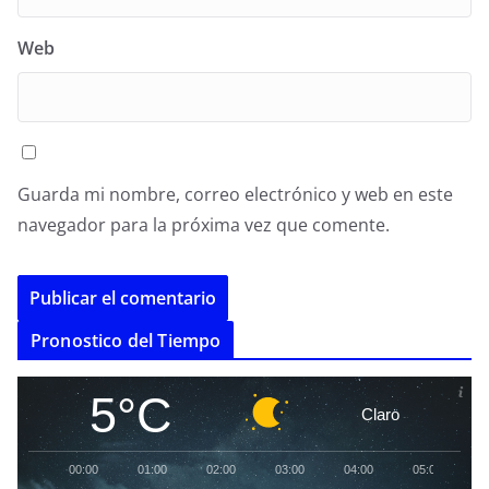
Web
Guarda mi nombre, correo electrónico y web en este
navegador para la próxima vez que comente.
A
Pronostico del Tiempo
l
t
5°C
Claro
e
r
00:00
01:00
02:00
03:00
04:00
05:00
0