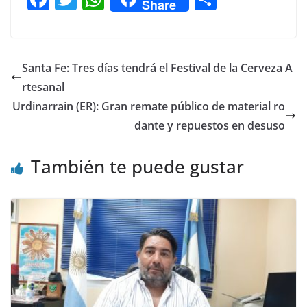
Share
a
w
h
o
c
itt
at
m
e
er
s
p
Santa Fe: Tres días tendrá el Festival de la Cerveza A
b
A
ar
rtesanal
o
p
tir
Urdinarrain (ER): Gran remate público de material ro
o
p
dante y repuestos en desuso
k
También te puede gustar