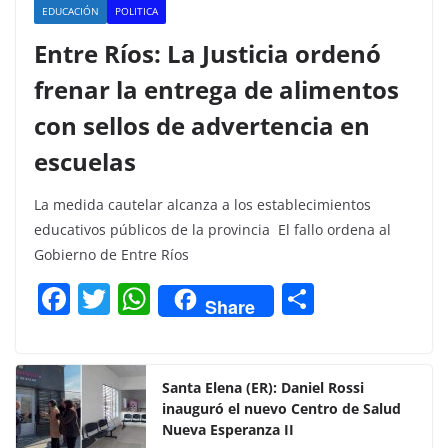
EDUCACIÓN
POLITICA
Entre Ríos: La Justicia ordenó
frenar la entrega de alimentos
con sellos de advertencia en
escuelas
La medida cautelar alcanza a los establecimientos
educativos públicos de la provincia El fallo ordena al
Gobierno de Entre Ríos
F
T
W
C
Share
a
w
h
o
c
itt
at
m
e
er
s
p
Santa Elena (ER): Daniel Rossi
inauguró el nuevo Centro de Salud
b
A
ar
Nueva Esperanza II