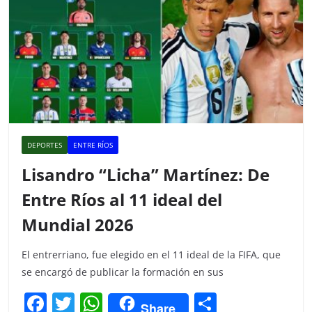
DEPORTES
ENTRE RÍOS
Lisandro “Licha” Martínez: De
Entre Ríos al 11 ideal del
Mundial 2026
El entrerriano, fue elegido en el 11 ideal de la FIFA, que
se encargó de publicar la formación en sus
F
T
W
C
Share