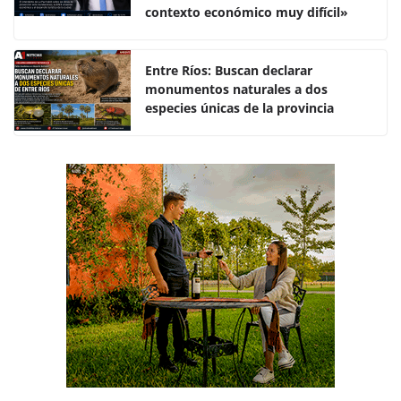
o
p
tir
contexto económico muy difícil»
o
p
k
Entre Ríos: Buscan declarar
monumentos naturales a dos
especies únicas de la provincia