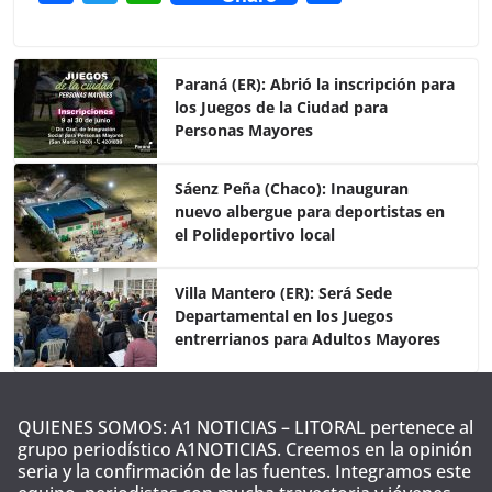
a
w
h
o
c
itt
at
m
e
er
s
p
Paraná (ER): Abrió la inscripción para
los Juegos de la Ciudad para
b
A
ar
Personas Mayores
o
p
tir
o
p
Sáenz Peña (Chaco): Inauguran
nuevo albergue para deportistas en
k
el Polideportivo local
Villa Mantero (ER): Será Sede
Departamental en los Juegos
entrerrianos para Adultos Mayores
QUIENES SOMOS: A1 NOTICIAS – LITORAL pertenece al
grupo periodístico A1NOTICIAS. Creemos en la opinión
seria y la confirmación de las fuentes. Integramos este