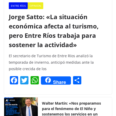
ENTRE RÍOS
OPINION
Jorge Satto: «La situación
económica afecta al turismo,
pero Entre Ríos trabaja para
sostener la actividad»
El secretario de Turismo de Entre Ríos analizó la
temporada de invierno, anticipó medidas ante la
posible crecida de los
F
T
W
C
Share
a
w
h
o
c
itt
at
m
e
er
s
p
Walter Martín: «Nos preparamos
para el fenómeno de El Niño y
b
A
ar
sostenemos los servicios en un