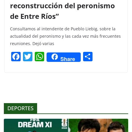
reconstrucción del peronismo
de Entre Ríos”
Consultamos al intendente de Pueblo Liebig, sobre la
actualidad del peronismo y las cada vez más frecuentes
reuniones. Dejó varias
F
T
W
C
Share
a
w
h
o
c
itt
at
m
e
er
s
p
b
A
ar
o
p
tir
DEPORTES
o
p
k