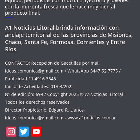
equipo, periodistas con mucha trayectoria y jóvenes
con la impronta fresca que le hace muy bien al
producto final.
A1 Noticias Litoral brinda información con
anclaje territorial de las provincias de Misiones,
Chaco, Santa Fe, Formosa, Corrientes y Entre
Ríos.
CONTACTO: Recepción de Gacetillas por mail
ideas.comunica@gmail.com
/ WhatsApp 3447 52 7775 /
Publicidad 11 4916 3546
Inicio de Actividades: 01/03/2022
Nº de edición: 699 / Copyright 2025 © A1Noticias- Litoral -
Todos los derechos reservados
Director Propietario: Edgard R. Llanos
ideas.comunica@gmail.com
- www.a1noticias.com.ar
In
T
Y