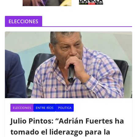
o
ELECCIONES
ELECCIONES
ENTRE RÍOS
POLITICA
Julio Pintos: “Adrián Fuertes ha
tomado el liderazgo para la