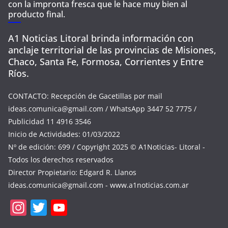
con la impronta fresca que le hace muy bien al
producto final.
A1 Noticias Litoral brinda información con
anclaje territorial de las provincias de Misiones,
Chaco, Santa Fe, Formosa, Corrientes y Entre
Ríos.
CONTACTO: Recepción de Gacetillas por mail
ideas.comunica@gmail.com
/ WhatsApp 3447 52 7775 /
Publicidad 11 4916 3546
Inicio de Actividades: 01/03/2022
Nº de edición: 699 / Copyright 2025 © A1Noticias- Litoral -
Todos los derechos reservados
Director Propietario: Edgard R. Llanos
ideas.comunica@gmail.com
- www.a1noticias.com.ar
In
T
Y
st
w
o