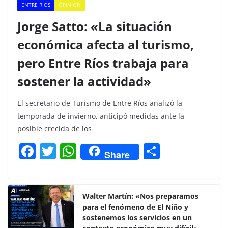
ENTRE RÍOS
OPINION
Jorge Satto: «La situación
económica afecta al turismo,
pero Entre Ríos trabaja para
sostener la actividad»
El secretario de Turismo de Entre Ríos analizó la
temporada de invierno, anticipó medidas ante la
posible crecida de los
F
T
W
C
Share
a
w
h
o
c
itt
at
m
e
er
s
p
Walter Martín: «Nos preparamos
para el fenómeno de El Niño y
b
A
ar
sostenemos los servicios en un