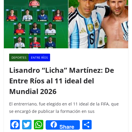
DEPORTES
ENTRE RÍOS
Lisandro “Licha” Martínez: De
Entre Ríos al 11 ideal del
Mundial 2026
El entrerriano, fue elegido en el 11 ideal de la FIFA, que
se encargó de publicar la formación en sus
F
T
W
C
Share