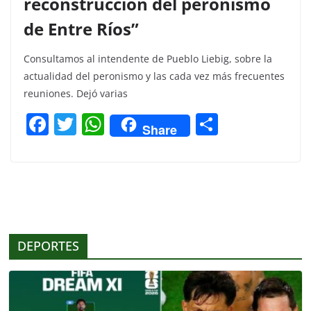
reconstrucción del peronismo
de Entre Ríos”
Consultamos al intendente de Pueblo Liebig, sobre la
actualidad del peronismo y las cada vez más frecuentes
reuniones. Dejó varias
F
T
W
C
Share
a
w
h
o
c
itt
at
m
e
er
s
p
b
A
ar
o
p
tir
DEPORTES
o
p
k