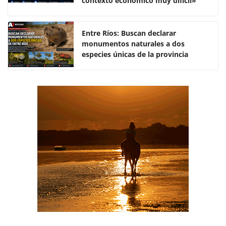
o
p
tir
contexto económico muy difícil»
o
p
k
Entre Ríos: Buscan declarar
monumentos naturales a dos
especies únicas de la provincia