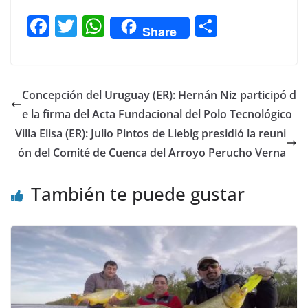
F
T
W
C
Share
a
w
h
o
c
itt
at
m
e
er
s
p
Concepción del Uruguay (ER): Hernán Niz participó d
b
A
ar
e la firma del Acta Fundacional del Polo Tecnológico
o
p
tir
Villa Elisa (ER): Julio Pintos de Liebig presidió la reuni
o
p
ón del Comité de Cuenca del Arroyo Perucho Verna
k
También te puede gustar