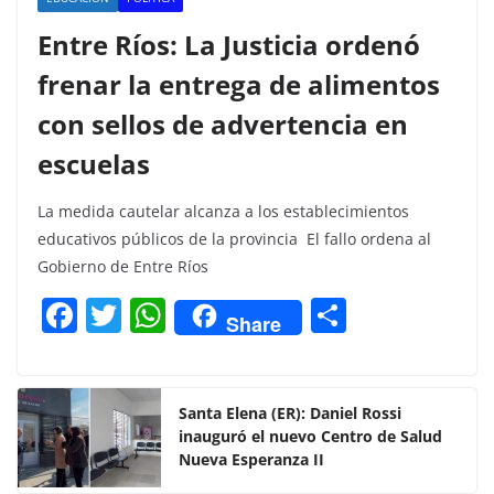
Entre Ríos: La Justicia ordenó
frenar la entrega de alimentos
con sellos de advertencia en
escuelas
La medida cautelar alcanza a los establecimientos
educativos públicos de la provincia El fallo ordena al
Gobierno de Entre Ríos
F
T
W
C
Share
a
w
h
o
c
itt
at
m
e
er
s
p
Santa Elena (ER): Daniel Rossi
inauguró el nuevo Centro de Salud
b
A
ar
Nueva Esperanza II
o
p
tir