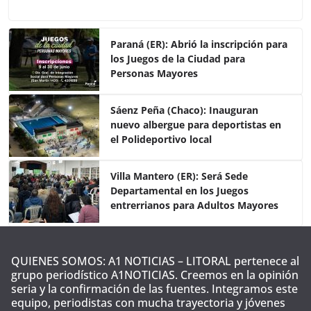
a
w
h
o
c
itt
at
m
e
er
s
p
Paraná (ER): Abrió la inscripción para
los Juegos de la Ciudad para
b
A
ar
Personas Mayores
o
p
tir
o
p
Sáenz Peña (Chaco): Inauguran
nuevo albergue para deportistas en
k
el Polideportivo local
Villa Mantero (ER): Será Sede
Departamental en los Juegos
entrerrianos para Adultos Mayores
QUIENES SOMOS: A1 NOTICIAS – LITORAL pertenece al
grupo periodístico A1NOTICIAS. Creemos en la opinión
seria y la confirmación de las fuentes. Integramos este
equipo, periodistas con mucha trayectoria y jóvenes