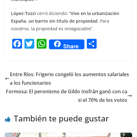
López-Tozzi
cerró diciendo: “
Vivo en la urbanización
España, un barrio sin título de propiedad
. Para
nosotros, la propiedad es innegociable”.
F
T
W
C
Share
a
w
h
o
c
itt
at
m
e
er
s
p
Entre Ríos: Frigerio congeló los aumentos salariales
b
A
ar
a los funcionarios
o
p
tir
Formosa: El peronismo de Gildo Insfrán ganó con ca
o
p
si el 70% de los votos
k
También te puede gustar