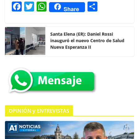
F
T
W
C
Share
a
w
h
o
c
itt
at
m
e
er
s
p
Santa Elena (ER): Daniel Rossi
inauguró el nuevo Centro de Salud
b
A
ar
Nueva Esperanza II
o
p
tir
o
p
k
OPINIÓN y ENTREVISTAS