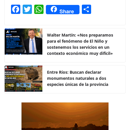
F
T
W
C
Share
a
w
h
o
c
itt
at
m
e
er
s
p
Walter Martín: «Nos preparamos
para el fenómeno de El Niño y
b
A
ar
sostenemos los servicios en un
o
p
tir
contexto económico muy difícil»
o
p
k
Entre Ríos: Buscan declarar
monumentos naturales a dos
especies únicas de la provincia