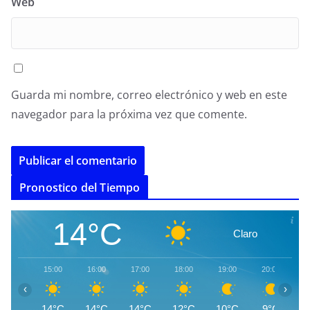
Web
Guarda mi nombre, correo electrónico y web en este
navegador para la próxima vez que comente.
A
Pronostico del Tiempo
l
t
14°C
Claro
e
r
15:00
16:00
17:00
18:00
19:00
20:00
2
n
‹
›
a
14°C
14°C
14°C
12°C
10°C
9°C