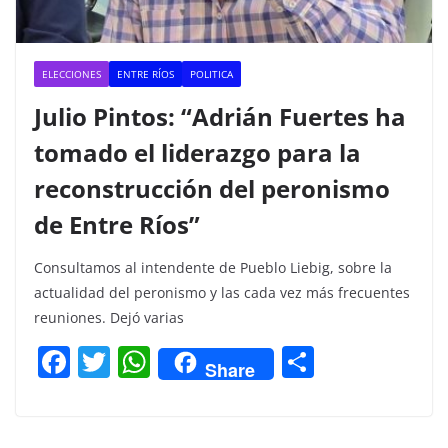
ELECCIONES
ENTRE RÍOS
POLITICA
Julio Pintos: “Adrián Fuertes ha
tomado el liderazgo para la
reconstrucción del peronismo
de Entre Ríos”
Consultamos al intendente de Pueblo Liebig, sobre la
actualidad del peronismo y las cada vez más frecuentes
reuniones. Dejó varias
F
T
W
C
Share
a
w
h
o
c
itt
at
m