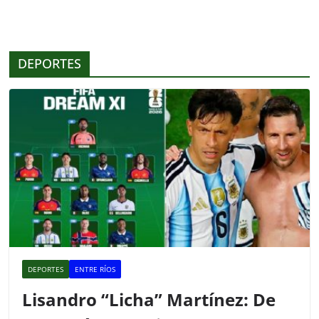
e
er
s
p
b
A
ar
o
p
tir
DEPORTES
o
p
k
DEPORTES
ENTRE RÍOS
Lisandro “Licha” Martínez: De