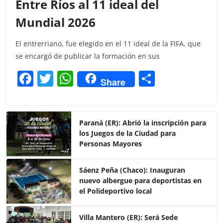
Entre Ríos al 11 ideal del
Mundial 2026
El entrerriano, fue elegido en el 11 ideal de la FIFA, que
se encargó de publicar la formación en sus
F
T
W
C
Share
a
w
h
o
c
itt
at
m
e
er
s
p
Paraná (ER): Abrió la inscripción para
los Juegos de la Ciudad para
b
A
ar
Personas Mayores
o
p
tir
o
p
Sáenz Peña (Chaco): Inauguran
nuevo albergue para deportistas en
k
el Polideportivo local
Villa Mantero (ER): Será Sede