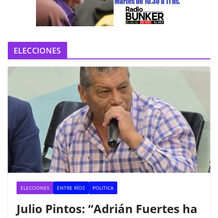
e
o
ELECCIONES
ELECCIONES
ENTRE RÍOS
POLITICA
Julio Pintos: “Adrián Fuertes ha