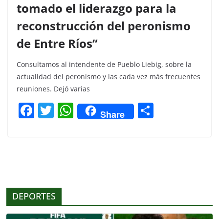
tomado el liderazgo para la
reconstrucción del peronismo
de Entre Ríos”
Consultamos al intendente de Pueblo Liebig, sobre la
actualidad del peronismo y las cada vez más frecuentes
reuniones. Dejó varias
F
T
W
C
Share
a
w
h
o
c
itt
at
m
e
er
s
p
b
A
ar
o
p
tir
DEPORTES
o
p