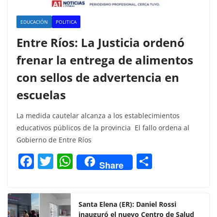
EDUCACIÓN
POLITICA
Entre Ríos: La Justicia ordenó
frenar la entrega de alimentos
con sellos de advertencia en
escuelas
La medida cautelar alcanza a los establecimientos
educativos públicos de la provincia El fallo ordena al
Gobierno de Entre Ríos
F
T
W
C
Share
a
w
h
o
c
itt
at
m
e
er
s
p
Santa Elena (ER): Daniel Rossi
inauguró el nuevo Centro de Salud