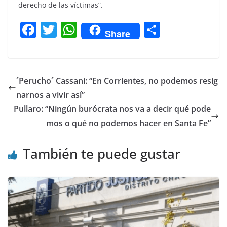
derecho de las víctimas”.
F
T
W
C
Share
a
w
h
o
c
itt
at
m
e
er
s
p
´Perucho´ Cassani: “En Corrientes, no podemos resig
b
A
ar
narnos a vivir así”
o
p
tir
Pullaro: “Ningún burócrata nos va a decir qué pode
o
p
mos o qué no podemos hacer en Santa Fe”
k
También te puede gustar