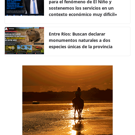
para el fenómeno de El Niño y
b
A
ar
sostenemos los servicios en un
o
p
tir
contexto económico muy difícil»
o
p
k
Entre Ríos: Buscan declarar
monumentos naturales a dos
especies únicas de la provincia