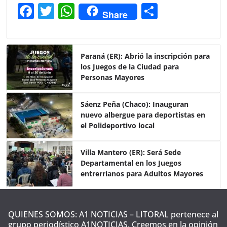
F
T
W
C
Share
a
w
h
o
c
itt
at
m
e
er
s
p
Paraná (ER): Abrió la inscripción para
los Juegos de la Ciudad para
b
A
ar
Personas Mayores
o
p
tir
o
p
Sáenz Peña (Chaco): Inauguran
nuevo albergue para deportistas en
k
el Polideportivo local
Villa Mantero (ER): Será Sede
Departamental en los Juegos
entrerrianos para Adultos Mayores
QUIENES SOMOS: A1 NOTICIAS – LITORAL pertenece al
grupo periodístico A1NOTICIAS. Creemos en la opinión