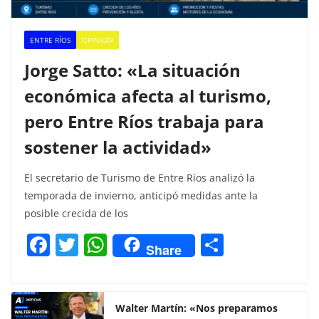
ENTRE RÍOS
OPINION
Jorge Satto: «La situación
económica afecta al turismo,
pero Entre Ríos trabaja para
sostener la actividad»
El secretario de Turismo de Entre Ríos analizó la
temporada de invierno, anticipó medidas ante la
posible crecida de los
F
T
W
C
Share
a
w
h
o
c
itt
at
m
e
er
s
p
Walter Martín: «Nos preparamos