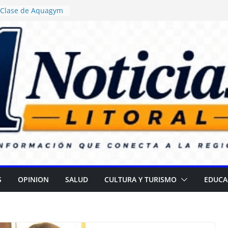
: Clase de Aquagym
buelazo Termal”
sticia ordenó
a de alimentos con
encia en escuelas
: Daniel Rossi
vo Centro de Salud
 II
a campaña para
r cataratas
R): Gran
el Día de las
S
OPINION
SALUD
CULTURA Y TURISMO
EDUCA