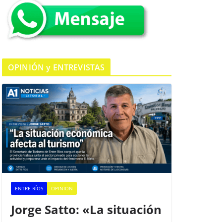
k
OPINIÓN y ENTREVISTAS
ENTRE RÍOS
OPINION
Jorge Satto: «La situación