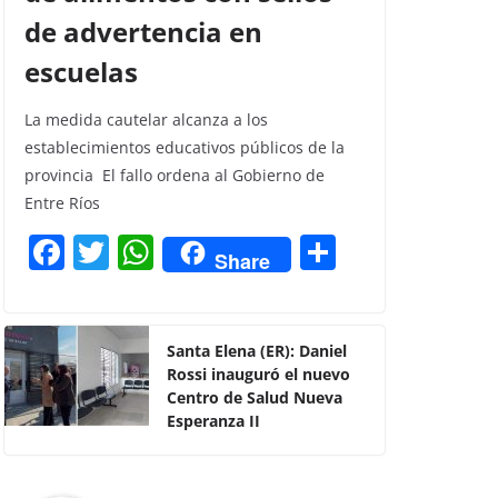
de advertencia en
escuelas
La medida cautelar alcanza a los
establecimientos educativos públicos de la
provincia El fallo ordena al Gobierno de
Entre Ríos
F
T
W
C
Share
a
w
h
o
c
itt
at
m
e
er
s
p
Santa Elena (ER): Daniel
Rossi inauguró el nuevo
b
A
ar
Centro de Salud Nueva
o
p
tir
Esperanza II
o
p