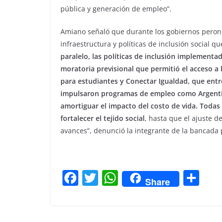
pública y generación de empleo”.
Amiano señaló que durante los gobiernos peron
infraestructura y políticas de inclusión social q
paralelo, las políticas de inclusión implementa
moratoria previsional que permitió el acceso a 
para estudiantes y Conectar Igualdad, que ent
impulsaron programas de empleo como Argentina
amortiguar el impacto del costo de vida. Todas
fortalecer el tejido social
, hasta que el ajuste d
avances”, denunció la integrante de la bancada 
F
T
W
C
Share
a
w
h
o
c
itt
at
m