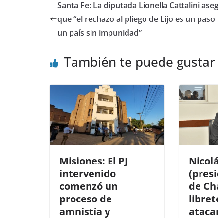
e
er
s
p
Santa Fe: La diputada Lionella Cattalini ase
b
A
ar
que “el rechazo al pliego de Lijo es un paso
o
p
tir
un país sin impunidad”
o
p
También te puede gustar
k
Misiones: El PJ
Nicolá
intervenido
(presi
comenzó un
de Cha
proceso de
libret
amnistía y
ataca