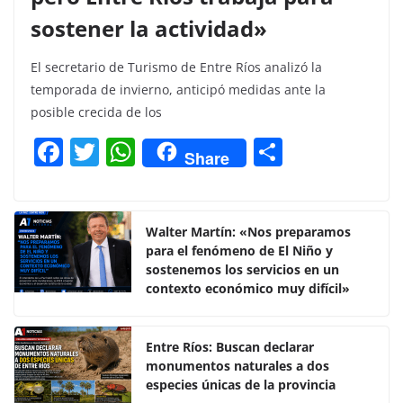
sostener la actividad»
El secretario de Turismo de Entre Ríos analizó la
temporada de invierno, anticipó medidas ante la
posible crecida de los
F
T
W
C
Share
a
w
h
o
c
itt
at
m
e
er
s
p
Walter Martín: «Nos preparamos
para el fenómeno de El Niño y
b
A
ar
sostenemos los servicios en un
o
p
tir
contexto económico muy difícil»
o
p
k
Entre Ríos: Buscan declarar
monumentos naturales a dos
especies únicas de la provincia