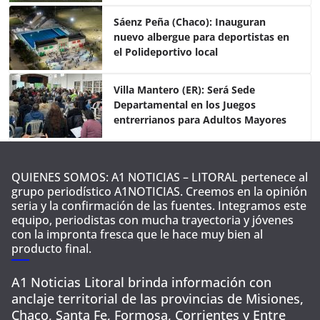
o
p
tir
o
p
Sáenz Peña (Chaco): Inauguran
nuevo albergue para deportistas en
k
el Polideportivo local
Villa Mantero (ER): Será Sede
Departamental en los Juegos
entrerrianos para Adultos Mayores
QUIENES SOMOS: A1 NOTICIAS – LITORAL pertenece al
grupo periodístico A1NOTICIAS. Creemos en la opinión
seria y la confirmación de las fuentes. Integramos este
equipo, periodistas con mucha trayectoria y jóvenes
con la impronta fresca que le hace muy bien al
producto final.
A1 Noticias Litoral brinda información con
anclaje territorial de las provincias de Misiones,
Chaco, Santa Fe, Formosa, Corrientes y Entre