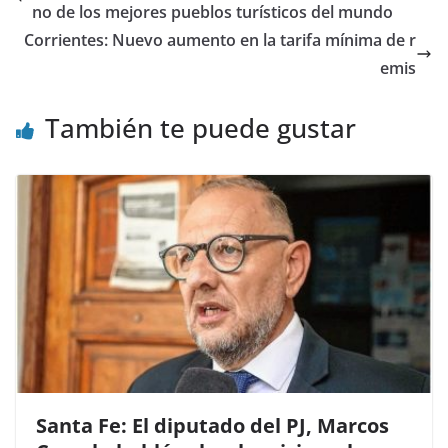
b
A
ar
no de los mejores pueblos turísticos del mundo
o
p
tir
Corrientes: Nuevo aumento en la tarifa mínima de r
o
p
emis
k
También te puede gustar
Santa Fe: El diputado del PJ, Marcos