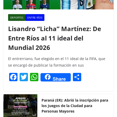
DEPORTES
ENTRE RÍOS
Lisandro “Licha” Martínez: De
Entre Ríos al 11 ideal del
Mundial 2026
El entrerriano, fue elegido en el 11 ideal de la FIFA, que
se encargó de publicar la formación en sus
F
T
W
C
Share
a
w
h
o
c
itt
at
m
e
er
s
p
Paraná (ER): Abrió la inscripción para
los Juegos de la Ciudad para
b
A
ar
Personas Mayores