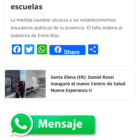
escuelas
La medida cautelar alcanza a los establecimientos
educativos públicos de la provincia El fallo ordena al
Gobierno de Entre Ríos
F
T
W
C
Share
a
w
h
o
c
itt
at
m
e
er
s
p
Santa Elena (ER): Daniel Rossi
inauguró el nuevo Centro de Salud
b
A
ar
Nueva Esperanza II
o
p
tir
o
p
k