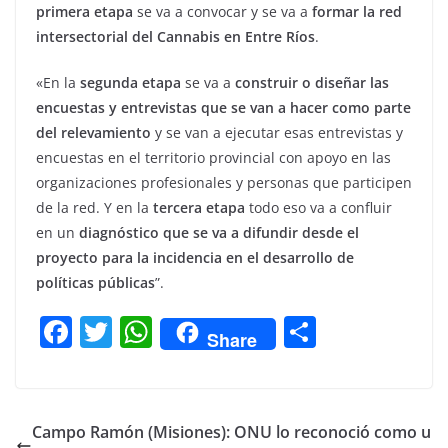
primera etapa
se va a convocar y se va a
formar la red
intersectorial del Cannabis en Entre Ríos
.
«En la
segunda etapa
se va a
construir o diseñar las
encuestas y entrevistas que se van a hacer como parte
del relevamiento
y se van a ejecutar esas entrevistas y
encuestas en el territorio provincial con apoyo en las
organizaciones profesionales y personas que participen
de la red. Y en la
tercera etapa
todo eso va a confluir
en un
diagnóstico que se va a difundir desde el
proyecto para la incidencia en el desarrollo de
políticas públicas
”.
F
T
W
C
Share
a
w
h
o
c
itt
at
m
e
er
s
p
Campo Ramón (Misiones): ONU lo reconoció como u