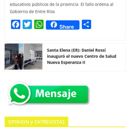
educativos públicos de la provincia El fallo ordena al
Gobierno de Entre Ríos
F
T
W
C
Share
a
w
h
o
c
itt
at
m
e
er
s
p
Santa Elena (ER): Daniel Rossi
inauguró el nuevo Centro de Salud
b
A
ar
Nueva Esperanza II
o
p
tir
o
p
k
OPINIÓN y ENTREVISTAS