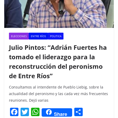
ELECCIONES
ENTRE RÍOS
POLITICA
Julio Pintos: “Adrián Fuertes ha
tomado el liderazgo para la
reconstrucción del peronismo
de Entre Ríos”
Consultamos al intendente de Pueblo Liebig, sobre la
actualidad del peronismo y las cada vez más frecuentes
reuniones. Dejó varias
F
T
W
C
Share