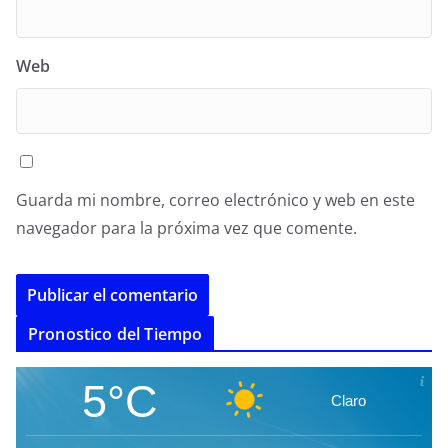
Web
Guarda mi nombre, correo electrónico y web en este
navegador para la próxima vez que comente.
A
Pronostico del Tiempo
l
t
5°C
Claro
e
r