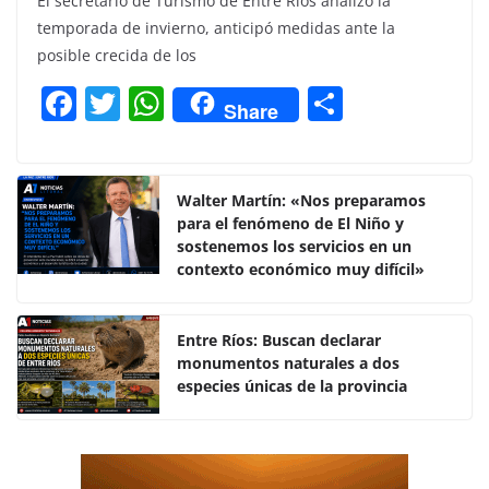
El secretario de Turismo de Entre Ríos analizó la
temporada de invierno, anticipó medidas ante la
posible crecida de los
F
T
W
C
Share
a
w
h
o
c
itt
at
m
e
er
s
p
Walter Martín: «Nos preparamos
para el fenómeno de El Niño y
b
A
ar
sostenemos los servicios en un
o
p
tir
contexto económico muy difícil»
o
p
k
Entre Ríos: Buscan declarar
monumentos naturales a dos
especies únicas de la provincia