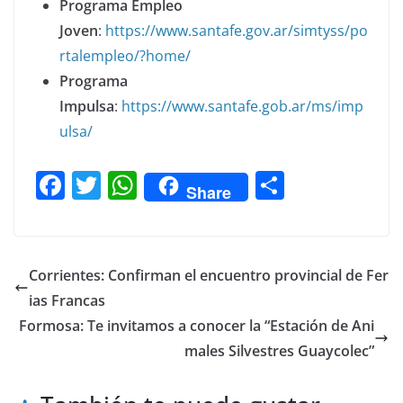
Programa Empleo
Joven
:
https://www.santafe.gov.ar/simtyss/po
rtalempleo/?home/
Programa
Impulsa
:
https://www.santafe.gob.ar/ms/imp
ulsa/
F
T
W
C
Share
a
w
h
o
c
itt
at
m
e
er
s
p
Corrientes: Confirman el encuentro provincial de Fer
b
A
ar
ias Francas
o
p
tir
Formosa: Te invitamos a conocer la “Estación de Ani
o
p
males Silvestres Guaycolec”
k