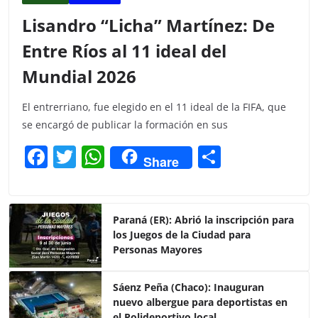
Lisandro “Licha” Martínez: De
Entre Ríos al 11 ideal del
Mundial 2026
El entrerriano, fue elegido en el 11 ideal de la FIFA, que
se encargó de publicar la formación en sus
F
T
W
C
Share
a
w
h
o
c
itt
at
m
e
er
s
p
Paraná (ER): Abrió la inscripción para
los Juegos de la Ciudad para
b
A
ar
Personas Mayores
o
p
tir
o
p
Sáenz Peña (Chaco): Inauguran
nuevo albergue para deportistas en
k
el Polideportivo local