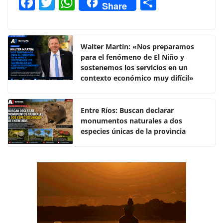
F
T
W
C
Share
a
w
h
o
c
itt
at
m
e
er
s
p
Walter Martín: «Nos preparamos
para el fenómeno de El Niño y
b
A
ar
sostenemos los servicios en un
o
p
tir
contexto económico muy difícil»
o
p
k
Entre Ríos: Buscan declarar
monumentos naturales a dos
especies únicas de la provincia