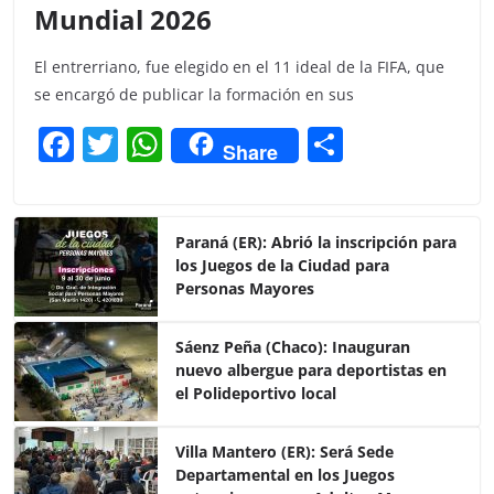
Mundial 2026
El entrerriano, fue elegido en el 11 ideal de la FIFA, que
se encargó de publicar la formación en sus
F
T
W
C
Share
a
w
h
o
c
itt
at
m
e
er
s
p
Paraná (ER): Abrió la inscripción para
los Juegos de la Ciudad para
b
A
ar
Personas Mayores
o
p
tir
o
p
Sáenz Peña (Chaco): Inauguran
nuevo albergue para deportistas en
k
el Polideportivo local
Villa Mantero (ER): Será Sede
Departamental en los Juegos