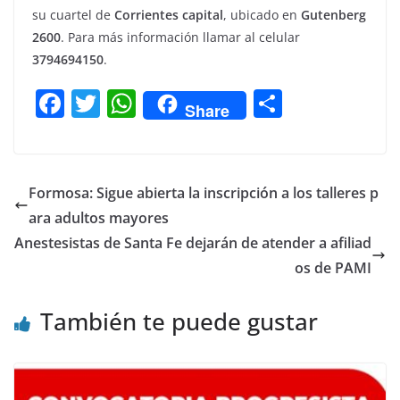
su cuartel de
Corrientes capital
, ubicado en
Gutenberg
2600
. Para más información llamar al celular
3794694150
.
F
T
W
C
Share
a
w
h
o
c
itt
at
m
e
er
s
p
Formosa: Sigue abierta la inscripción a los talleres p
b
A
ar
ara adultos mayores
o
p
tir
Anestesistas de Santa Fe dejarán de atender a afiliad
o
p
os de PAMI
k
También te puede gustar