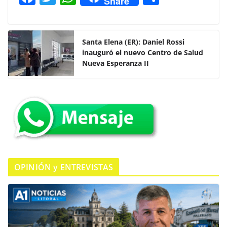
Share
a
w
h
o
c
itt
at
m
e
er
s
p
Santa Elena (ER): Daniel Rossi
inauguró el nuevo Centro de Salud
b
A
ar
Nueva Esperanza II
o
p
tir
o
p
k
OPINIÓN y ENTREVISTAS