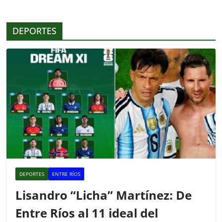
b
A
ar
o
p
tir
DEPORTES
o
p
k
DEPORTES
ENTRE RÍOS
Lisandro “Licha” Martínez: De
Entre Ríos al 11 ideal del