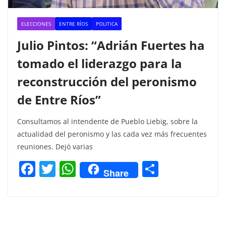
ELECCIONES
ENTRE RÍOS
POLITICA
Julio Pintos: “Adrián Fuertes ha
tomado el liderazgo para la
reconstrucción del peronismo
de Entre Ríos”
Consultamos al intendente de Pueblo Liebig, sobre la
actualidad del peronismo y las cada vez más frecuentes
reuniones. Dejó varias
F
T
W
C
Share
a
w
h
o
c
itt
at
m
e
er
s
p