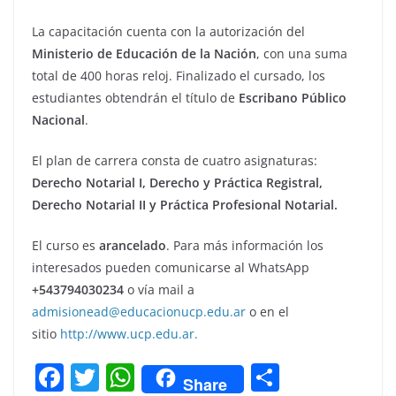
La capacitación cuenta con la autorización del
Ministerio de Educación de la Nación
, con una suma
total de 400 horas reloj. Finalizado el cursado, los
estudiantes obtendrán el título de
Escribano Público
Nacional
.
El plan de carrera consta de cuatro asignaturas:
Derecho Notarial I, Derecho y Práctica Registral,
Derecho Notarial II y Práctica Profesional Notarial.
El curso es
arancelado
. Para más información los
interesados pueden comunicarse al WhatsApp
+543794030234
o vía mail a
admisionead@educacionucp.edu.ar
o en el
sitio
http://www.ucp.edu.ar.
F
T
W
C
Share