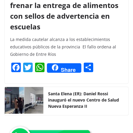
frenar la entrega de alimentos
con sellos de advertencia en
escuelas
La medida cautelar alcanza a los establecimientos
educativos públicos de la provincia El fallo ordena al
Gobierno de Entre Ríos
F
T
W
C
Share
a
w
h
o
c
itt
at
m
e
er
s
p
Santa Elena (ER): Daniel Rossi
inauguró el nuevo Centro de Salud
b
A
ar
Nueva Esperanza II
o
p
tir
o
p