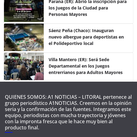
e
er
s
p
Paraná (ER): Abrió la inscripción para
los Juegos de la Ciudad para
b
A
ar
Personas Mayores
o
p
tir
o
p
Sáenz Peña (Chaco): Inauguran
nuevo albergue para deportistas en
k
el Polideportivo local
Villa Mantero (ER): Será Sede
Departamental en los Juegos
entrerrianos para Adultos Mayores
QUIENES SOMOS: A1 NOTICIAS – LITORAL pertenece al
grupo periodístico A1NOTICIAS. Creemos en la opinión
seria y la confirmación de las fuentes. Integramos este
equipo, periodistas con mucha trayectoria y jóvenes
con la impronta fresca que le hace muy bien al
producto final.