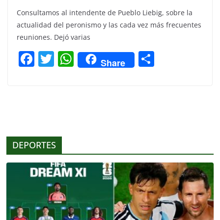
Consultamos al intendente de Pueblo Liebig, sobre la
actualidad del peronismo y las cada vez más frecuentes
reuniones. Dejó varias
F
T
W
C
Share
a
w
h
o
c
itt
at
m
e
er
s
p
b
A
ar
o
p
tir
DEPORTES
o
p
k