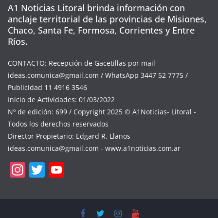
A1 Noticias Litoral brinda información con
anclaje territorial de las provincias de Misiones,
Chaco, Santa Fe, Formosa, Corrientes y Entre
Ríos.
CONTACTO: Recepción de Gacetillas por mail
ideas.comunica@gmail.com
/ WhatsApp 3447 52 7775 /
Publicidad 11 4916 3546
Inicio de Actividades: 01/03/2022
Nº de edición: 699 / Copyright 2025 © A1Noticias- Litoral -
Todos los derechos reservados
Director Propietario: Edgard R. Llanos
ideas.comunica@gmail.com
- www.a1noticias.com.ar
In
T
Y
st
w
o
a
itt
u
gr
er
T