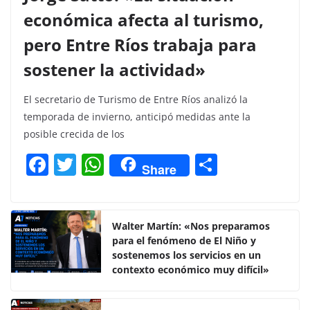
económica afecta al turismo,
pero Entre Ríos trabaja para
sostener la actividad»
El secretario de Turismo de Entre Ríos analizó la
temporada de invierno, anticipó medidas ante la
posible crecida de los
F
T
W
C
Share
a
w
h
o
c
itt
at
m
e
er
s
p
Walter Martín: «Nos preparamos
para el fenómeno de El Niño y
b
A
ar
sostenemos los servicios en un
o
p
tir
contexto económico muy difícil»
o
p