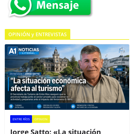
k
OPINIÓN y ENTREVISTAS
ENTRE RÍOS
OPINION
Jorge Satto: «La situación