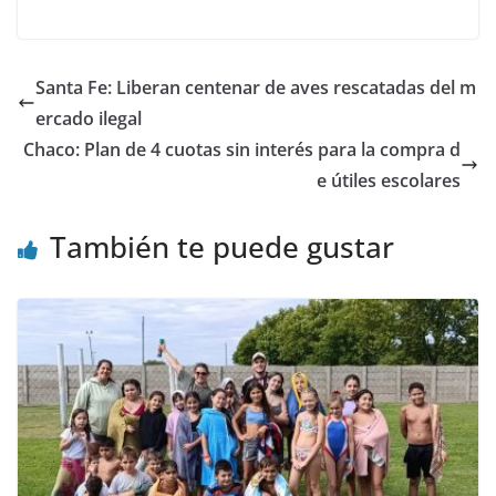
a
w
h
o
c
itt
at
m
e
er
s
p
Santa Fe: Liberan centenar de aves rescatadas del m
b
A
ar
ercado ilegal
o
p
tir
Chaco: Plan de 4 cuotas sin interés para la compra d
o
p
e útiles escolares
k
También te puede gustar