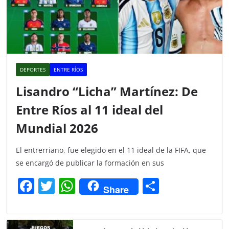
DEPORTES
ENTRE RÍOS
Lisandro “Licha” Martínez: De
Entre Ríos al 11 ideal del
Mundial 2026
El entrerriano, fue elegido en el 11 ideal de la FIFA, que
se encargó de publicar la formación en sus
F
T
W
C
Share
a
w
h
o
c
itt
at
m