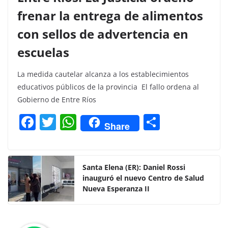
frenar la entrega de alimentos
con sellos de advertencia en
escuelas
La medida cautelar alcanza a los establecimientos
educativos públicos de la provincia El fallo ordena al
Gobierno de Entre Ríos
F
T
W
C
Share
a
w
h
o
c
itt
at
m
e
er
s
p
Santa Elena (ER): Daniel Rossi
inauguró el nuevo Centro de Salud
b
A
ar
Nueva Esperanza II
o
p
tir
o
p