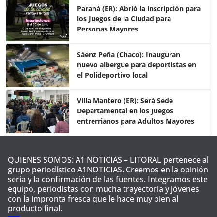
e
er
s
p
Paraná (ER): Abrió la inscripción para
los Juegos de la Ciudad para
b
A
ar
Personas Mayores
o
p
tir
o
p
Sáenz Peña (Chaco): Inauguran
nuevo albergue para deportistas en
k
el Polideportivo local
Villa Mantero (ER): Será Sede
Departamental en los Juegos
entrerrianos para Adultos Mayores
QUIENES SOMOS: A1 NOTICIAS – LITORAL pertenece al
grupo periodístico A1NOTICIAS. Creemos en la opinión
seria y la confirmación de las fuentes. Integramos este
equipo, periodistas con mucha trayectoria y jóvenes
con la impronta fresca que le hace muy bien al
producto final.