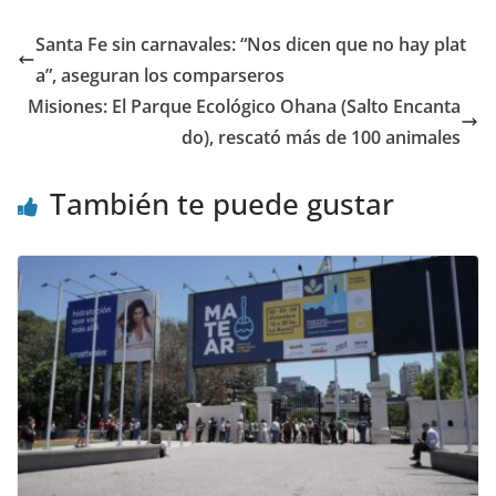
c
itt
at
m
e
er
s
p
Santa Fe sin carnavales: “Nos dicen que no hay plat
b
A
ar
a”, aseguran los comparseros
o
p
tir
Misiones: El Parque Ecológico Ohana (Salto Encanta
o
p
do), rescató más de 100 animales
k
También te puede gustar