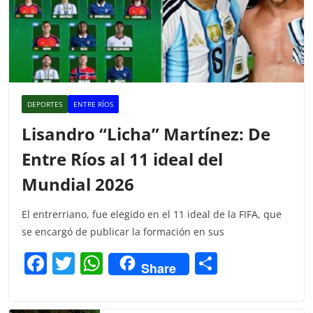
DEPORTES
ENTRE RÍOS
Lisandro “Licha” Martínez: De
Entre Ríos al 11 ideal del
Mundial 2026
El entrerriano, fue elegido en el 11 ideal de la FIFA, que
se encargó de publicar la formación en sus
F
T
W
C
Share
a
w
h
o
c
itt
at
m