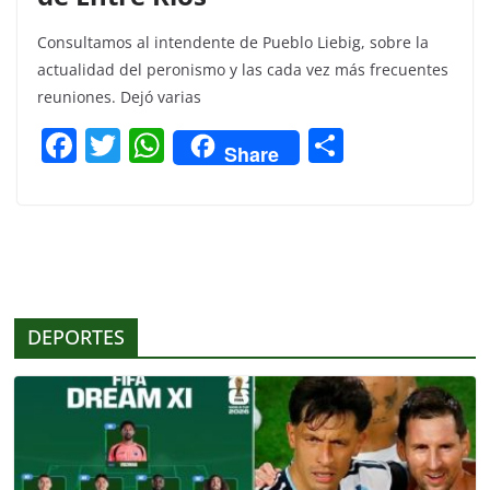
Consultamos al intendente de Pueblo Liebig, sobre la
actualidad del peronismo y las cada vez más frecuentes
reuniones. Dejó varias
F
T
W
C
Share
a
w
h
o
c
itt
at
m
e
er
s
p
b
A
ar
o
p
tir
DEPORTES
o
p
k