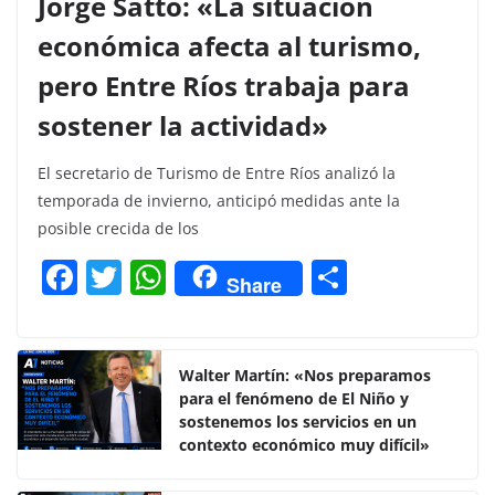
Jorge Satto: «La situación
económica afecta al turismo,
pero Entre Ríos trabaja para
sostener la actividad»
El secretario de Turismo de Entre Ríos analizó la
temporada de invierno, anticipó medidas ante la
posible crecida de los
F
T
W
C
Share
a
w
h
o
c
itt
at
m
e
er
s
p
Walter Martín: «Nos preparamos
para el fenómeno de El Niño y
b
A
ar
sostenemos los servicios en un
o
p
tir
contexto económico muy difícil»
o
p