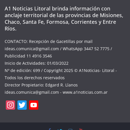
A1 Noticias Litoral brinda información con
anclaje territorial de las provincias de Misiones,
Chaco, Santa Fe, Formosa, Corrientes y Entre
Ríos.
CONTACTO: Recepción de Gacetillas por mail
ideas.comunica@gmail.com
/ WhatsApp 3447 52 7775 /
Publicidad 11 4916 3546
Inicio de Actividades: 01/03/2022
Nº de edición: 699 / Copyright 2025 © A1Noticias- Litoral -
Todos los derechos reservados
Director Propietario: Edgard R. Llanos
ideas.comunica@gmail.com
- www.a1noticias.com.ar
In
T
Y
st
w
o
a
itt
u