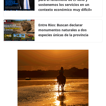
b
A
ar
sostenemos los servicios en un
o
p
tir
contexto económico muy difícil»
o
p
k
Entre Ríos: Buscan declarar
monumentos naturales a dos
especies únicas de la provincia