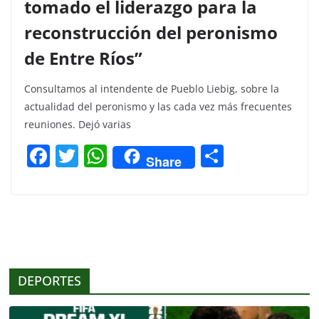
tomado el liderazgo para la
reconstrucción del peronismo
de Entre Ríos”
Consultamos al intendente de Pueblo Liebig, sobre la
actualidad del peronismo y las cada vez más frecuentes
reuniones. Dejó varias
F
T
W
C
Share
a
w
h
o
c
itt
at
m
e
er
s
p
b
A
ar
o
p
tir
DEPORTES
o
p
k