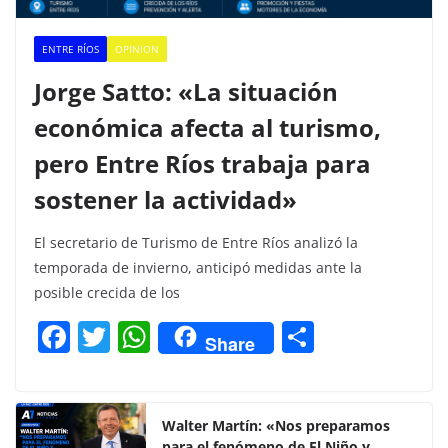
ENTRE RÍOS
OPINION
Jorge Satto: «La situación
económica afecta al turismo,
pero Entre Ríos trabaja para
sostener la actividad»
El secretario de Turismo de Entre Ríos analizó la
temporada de invierno, anticipó medidas ante la
posible crecida de los
F
T
W
C
Share
a
w
h
o
c
itt
at
m
e
er
s
p
Walter Martín: «Nos preparamos
para el fenómeno de El Niño y