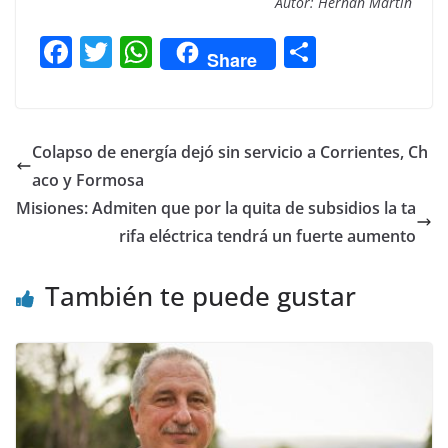
Autor: Hernán Martín
F
T
W
C
Share
a
w
h
o
c
itt
at
m
e
er
s
p
Colapso de energía dejó sin servicio a Corrientes, Ch
b
A
ar
aco y Formosa
o
p
tir
Misiones: Admiten que por la quita de subsidios la ta
o
p
rifa eléctrica tendrá un fuerte aumento
k
También te puede gustar