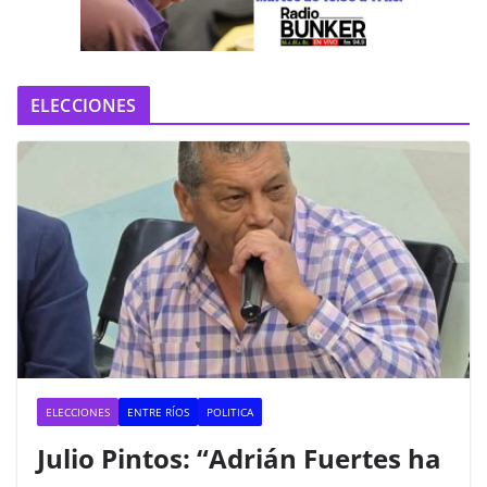
e
o
ELECCIONES
ELECCIONES
ENTRE RÍOS
POLITICA
Julio Pintos: “Adrián Fuertes ha