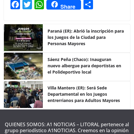
F
T
W
C
Share
a
w
h
o
c
itt
at
m
e
er
s
p
Paraná (ER): Abrió la inscripción para
los Juegos de la Ciudad para
b
A
ar
Personas Mayores
o
p
tir
o
p
Sáenz Peña (Chaco): Inauguran
nuevo albergue para deportistas en
k
el Polideportivo local
Villa Mantero (ER): Será Sede
Departamental en los Juegos
entrerrianos para Adultos Mayores
QUIENES SOMOS: A1 NOTICIAS – LITORAL pertenece al
grupo periodístico A1NOTICIAS. Creemos en la opinión