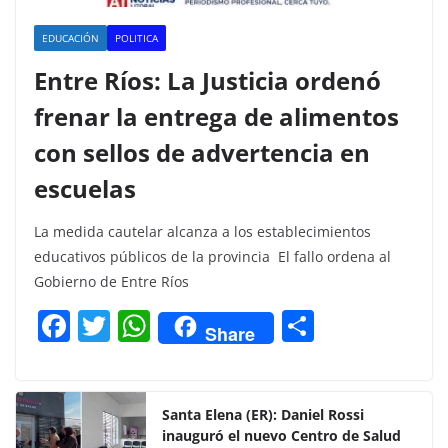
EDUCACIÓN
POLITICA
Entre Ríos: La Justicia ordenó
frenar la entrega de alimentos
con sellos de advertencia en
escuelas
La medida cautelar alcanza a los establecimientos
educativos públicos de la provincia El fallo ordena al
Gobierno de Entre Ríos
F
T
W
C
Share
a
w
h
o
c
itt
at
m
e
er
s
p
Santa Elena (ER): Daniel Rossi
inauguró el nuevo Centro de Salud