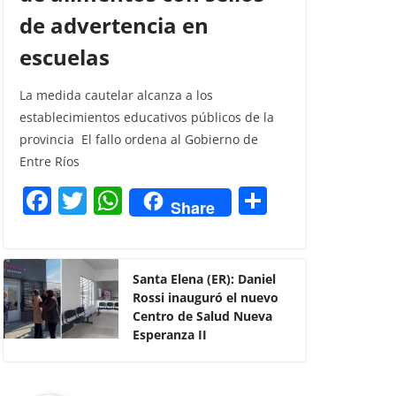
de advertencia en
escuelas
La medida cautelar alcanza a los
establecimientos educativos públicos de la
provincia El fallo ordena al Gobierno de
Entre Ríos
F
T
W
C
Share
a
w
h
o
c
itt
at
m
e
er
s
p
Santa Elena (ER): Daniel
Rossi inauguró el nuevo
b
A
ar
Centro de Salud Nueva
o
p
tir
Esperanza II
o
p