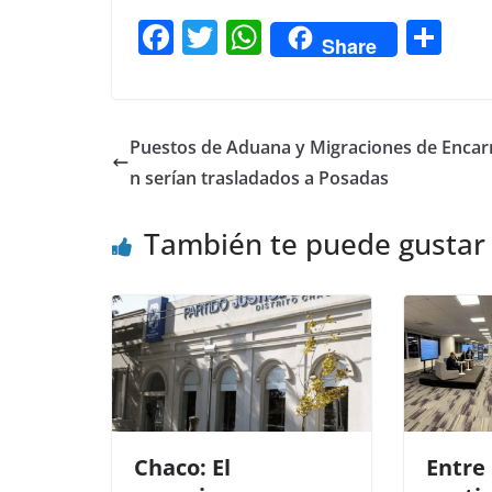
F
T
W
C
Share
a
w
h
o
c
itt
at
m
e
er
s
p
Puestos de Aduana y Migraciones de Encar
b
A
ar
n serían trasladados a Posadas
o
p
tir
También te puede gustar
o
p
k
Chaco: El
Entre 