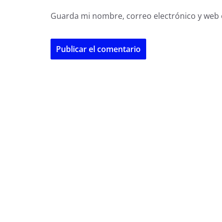
Guarda mi nombre, correo electrónico y web 
A
l
t
e
r
n
a
t
i
v
e
: