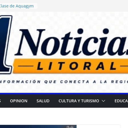
 Clase de Aquagym
uelazo Termal”
ticia ordenó
 de alimentos con
ncia en escuelas
 Daniel Rossi
o Centro de Salud
II
 campaña para
 cataratas
): Gran
l Día de las
S
OPINION
SALUD
CULTURA Y TURISMO
EDUCA