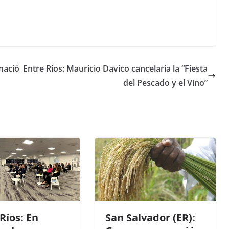
nació
Entre Ríos: Mauricio Davico cancelaría la “Fiesta
del Pescado y el Vino”
Ríos: En
San Salvador (ER):