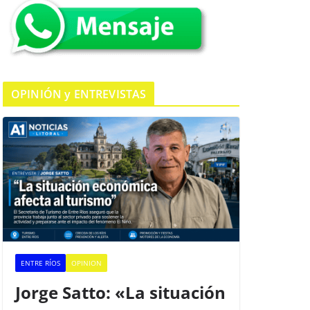
k
OPINIÓN y ENTREVISTAS
ENTRE RÍOS
OPINION
Jorge Satto: «La situación