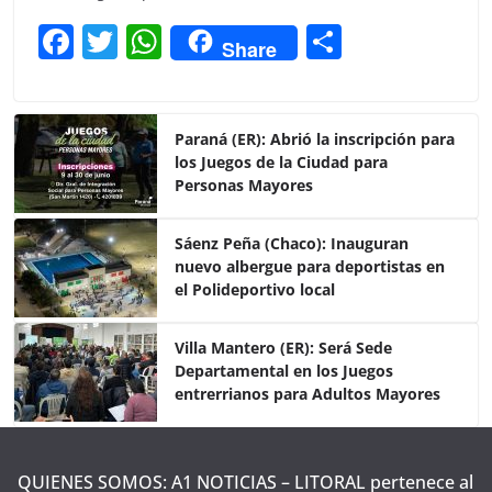
F
T
W
C
Share
a
w
h
o
c
itt
at
m
e
er
s
p
Paraná (ER): Abrió la inscripción para
los Juegos de la Ciudad para
b
A
ar
Personas Mayores
o
p
tir
o
p
Sáenz Peña (Chaco): Inauguran
nuevo albergue para deportistas en
k
el Polideportivo local
Villa Mantero (ER): Será Sede
Departamental en los Juegos
entrerrianos para Adultos Mayores
QUIENES SOMOS: A1 NOTICIAS – LITORAL pertenece al