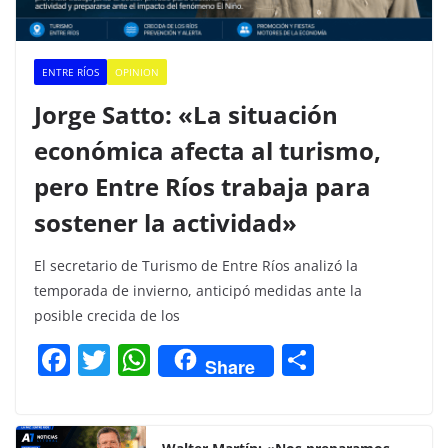
ENTRE RÍOS
OPINION
Jorge Satto: «La situación
económica afecta al turismo,
pero Entre Ríos trabaja para
sostener la actividad»
El secretario de Turismo de Entre Ríos analizó la
temporada de invierno, anticipó medidas ante la
posible crecida de los
F
T
W
C
Share
a
w
h
o
c
itt
at
m