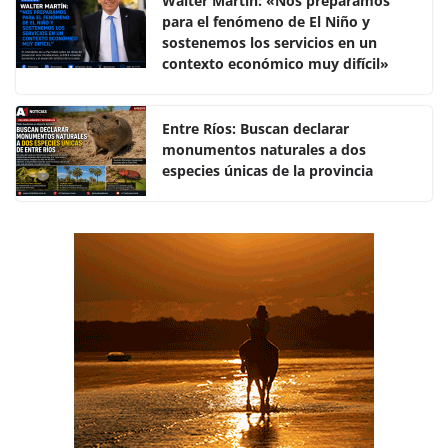
e
er
s
p
Walter Martín: «Nos preparamos
para el fenómeno de El Niño y
b
A
ar
sostenemos los servicios en un
o
p
tir
contexto económico muy difícil»
o
p
k
Entre Ríos: Buscan declarar
monumentos naturales a dos
especies únicas de la provincia