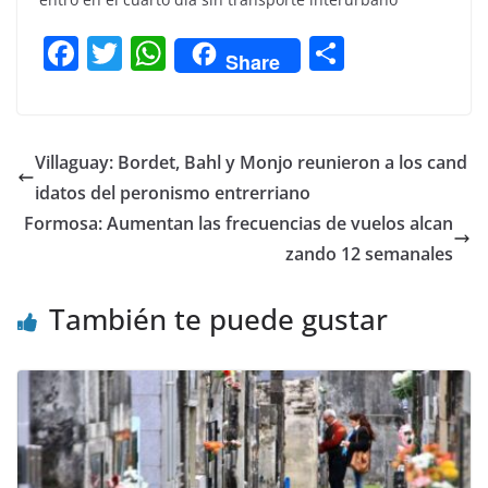
F
T
W
C
Share
a
w
h
o
c
itt
at
m
e
er
s
p
Villaguay: Bordet, Bahl y Monjo reunieron a los cand
b
A
ar
idatos del peronismo entrerriano
o
p
tir
Formosa: Aumentan las frecuencias de vuelos alcan
o
p
zando 12 semanales
k
También te puede gustar