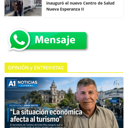
inauguró el nuevo Centro de Salud
b
A
ar
Nueva Esperanza II
o
p
tir
o
p
k
OPINIÓN y ENTREVISTAS