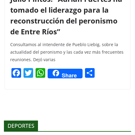
tomado el liderazgo para la
reconstrucción del peronismo
de Entre Ríos”
Consultamos al intendente de Pueblo Liebig, sobre la
actualidad del peronismo y las cada vez más frecuentes
reuniones. Dejó varias
F
T
W
C
Share
a
w
h
o
c
itt
at
m
e
er
s
p
b
A
ar
o
p
tir
DEPORTES
o
p