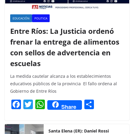
EDUCACIÓN
POLITICA
Entre Ríos: La Justicia ordenó
frenar la entrega de alimentos
con sellos de advertencia en
escuelas
La medida cautelar alcanza a los establecimientos
educativos públicos de la provincia El fallo ordena al
Gobierno de Entre Ríos
F
T
W
C
Share
a
w
h
o
c
itt
at
m
e
er
s
p
Santa Elena (ER): Daniel Rossi